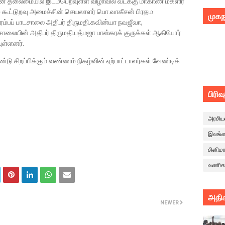
ீபன் தலைமையில் இடம்பெறவுள்ள விழாவில் வடக்கு மாகாண மகளிர்
ம் கூட்டுறவு அமைச்சின் செயலாளர் பொ.வாகீசன் பிரதம
முகந
ஆரம்பப் பாடசாலை அதிபர் திருமதி.கவின்யா நவஜீவா,
சாலையின் அதிபர் திருமதி.பத்மஜா பாஸ்கரக் குருக்கள் ஆகியோர்
ுள்ளனர்.
டு சிறப்பிக்கும் வண்ணம் நிகழ்வின் ஏற்பாட்டாளர்கள் வேண்டிக்
பிரிவ
அரசிய
இலங்
சினிம
வணிக
அதிக
NEWER