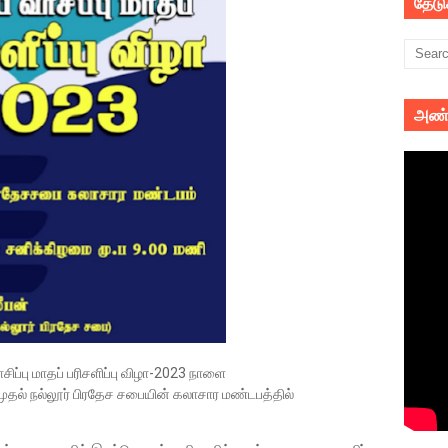
தேட
அண்
ிப்பு மாதப் பரிசளிப்பு விழா-2023 நாளை
ல் நல்லூர் பிரதேச சபையின் கலாசார மண்டபத்தில்