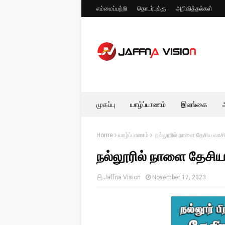
எம்மைப்பற்றி
தொடர்புக்கு
அறிவித்தல்கள்
முகப்பு
யாழ்ப்பாணம்
இலங்கை
Home
யாழ்ப்பாணம்
நல்லூரில் நாளை தேசிய வாசிப்ப
நல்லூரில் நாளை தேசிய வ
Jaffna Vision
November 17, 2023