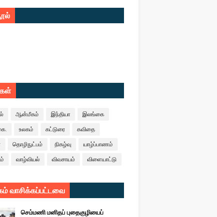
ூல்
ுகள்
ல்
ஆன்மீகம்
இந்தியா
இலங்கை
கை.
உலகம்
கட்டுரை
கவிதை
ா
தொழிநுட்பம்
நிகழ்வு
யாழ்ப்பாணம்
ம்
வாழ்வியல்
விவசாயம்
விளையாட்டு
ம் வாசிக்கப்பட்டவை
செம்மணி மனிதப் புதைகுழியைப்