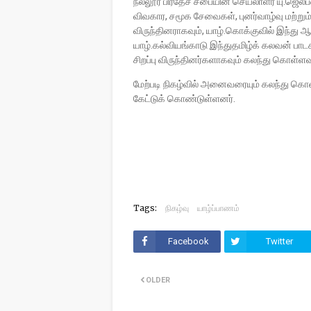
நல்லூர் பிரதேச சபையின் செயலாளர் யு.ஜெல
விவகார, சமூக சேவைகள், புனர்வாழ்வு மற்று
விருந்தினராகவும், யாழ்.கொக்குவில் இந்து 
யாழ்.கல்வியங்காடு இந்துதமிழ்க் கலவன் பாட
சிறப்பு விருந்தினர்களாகவும் கலந்து கொள்ளவ
மேற்படி நிகழ்வில் அனைவரையும் கலந்து கொண்
கேட்டுக் கொண்டுள்ளனர்.
Tags:
நிகழ்வு
யாழ்ப்பாணம்
Facebook
Twitter
OLDER