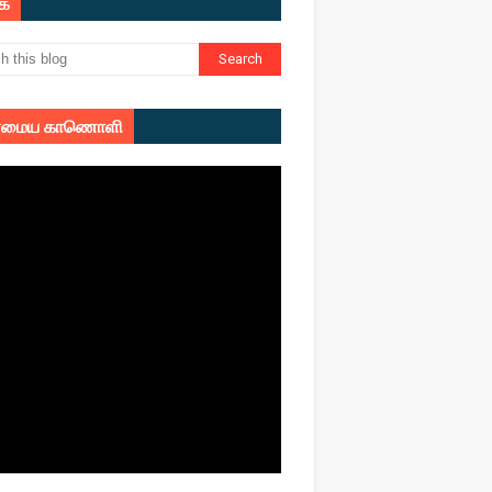
ுக
மைய காணொளி