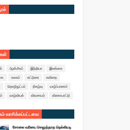
ூல்
ுகள்
ல்
ஆன்மீகம்
இந்தியா
இலங்கை
கை.
உலகம்
கட்டுரை
கவிதை
ா
தொழிநுட்பம்
நிகழ்வு
யாழ்ப்பாணம்
ம்
வாழ்வியல்
விவசாயம்
விளையாட்டு
ம் வாசிக்கப்பட்டவை
சோலை வரியை செலுத்தாத நெல்லியடி