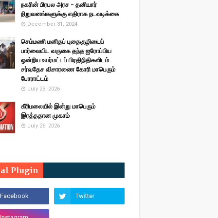
நகரின் பிரபல அரச - தனியார்
நிறுவனங்களுக்கு எதிராக நடவடிக்கை
December 31, 2024
செம்மணி மனிதப் புதைகுழியைப்
பார்வையிட வருகை தந்த ஐரோப்பிய
ஒன்றிய உயர்மட்டப் பிரதிநிதிகளிடம்
சர்வதேச விசாரணை கோரி மாபெரும்
போராட்டம்
July 23, 2026
கீரிமலையில் இன்று மாபெரும்
இரத்ததான முகாம்
July 26, 2026
ial Plugin