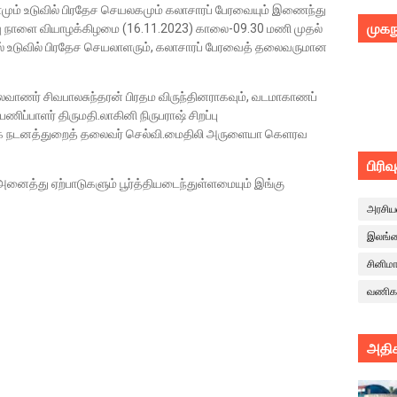
ம் உடுவில் பிரதேச செயலகமும் கலாசாரப் பேரவையும் இணைந்து
முகந
ழ்வு நாளை வியாழக்கிழமை (16.11.2023) காலை-09.30 மணி முதல்
ில் உடுவில் பிரதேச செயலாளரும், கலாசாரப் பேரவைத் தலைவருமான
பலவாணர் சிவபாலசுந்தரன் பிரதம விருந்தினராகவும், வடமாகாணப்
ிப்பாளர் திருமதி.லாகினி நிருபராஷ் சிறப்பு
்கழக நடனத்துறைத் தலைவர் செல்வி.மைதிலி அருளையா கெளரவ
பிரிவ
ைத்து ஏற்பாடுகளும் பூர்த்தியடைந்துள்ளமையும் இங்கு
அரசிய
இலங்
சினிம
வணிக
அதிக