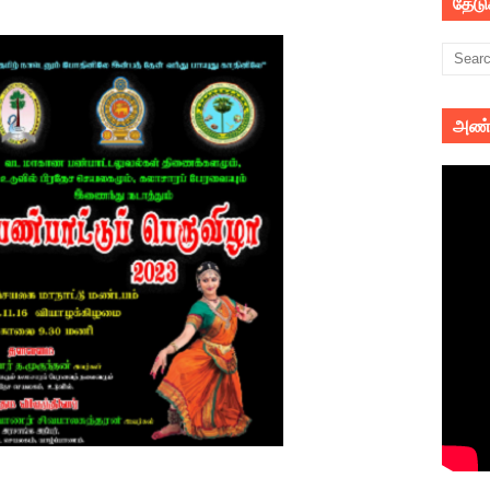
தேட
அண்