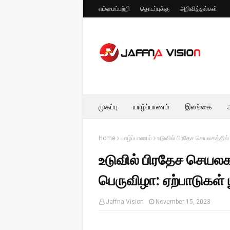
எம்மைப்பற்றி
தொடர்புக்கு
அறிவித்தல்கள்
முகப்பு
யாழ்ப்பாணம்
இலங்கை
Home
யாழ்ப்பாணம்
உடுவில் பிரதேச செயலகத்தில் 
உடுவில் பிரதேச செயலக
பெருவிழா: ஏற்பாடுகள் ப
Jaffna Vision
November 15, 2023