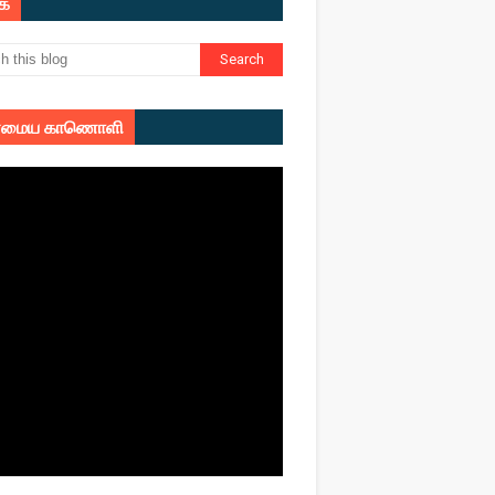
ுக
மைய காணொளி