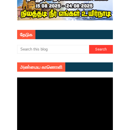
தேடுக
அண்மைய காணொளி