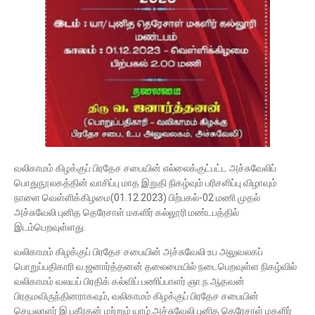
வலிகாமம் கிழக்குப் பிரதேச சபையின் எல்லைக்குட்பட்ட அச்சுவேலிப்
பொதுநூலகத்தின் வாசிப்பு மாத இறுதி நிகழ்வும் பரிசளிப்பு விழாவும்
நாளை வெள்ளிக்கிழமை(01.12.2023) பிற்பகல்-02 மணி முதல்
அச்சுவேலி புனித தெரேசாள் மகளிர் கல்லூரி மண்டபத்தில்
இடம்பெறவுள்ளது.
வலிகாமம் கிழக்குப் பிரதேச சபையின் அச்சுவேலி உப அலுவலகப்
பொறுப்பதிகாரி வ.ஜனார்த்தனன் தலைமையில் நடைபெறவுள்ள நிகழ்வில்
வலிகாமம் வலயப் பிரதிக் கல்விப் பணிப்பாளர் ஞா.ந.ஆதவன்
பிரதமவிருந்தினராகவும், வலிகாமம் கிழக்குப் பிரதேச சபையின்
செயலாளர் இ.பகீரதன் மற்றும் யாழ்.அச்சுவேலி புனித தெரேசாள் மகளிர்