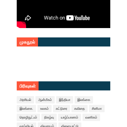
முகநூல்
பிரிவுகள்
அரசியல்
ஆன்மீகம்
இந்தியா
இலங்கை
இலங்கை.
உலகம்
கட்டுரை
கவிதை
சினிமா
தொழிநுட்பம்
நிகழ்வு
யாழ்ப்பாணம்
வணிகம்
வாழ்வியல்
விவசாயம்
விளையாட்டு