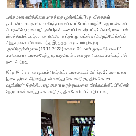
புனிதமான கார்த்திகை மாதத்தை முன்னிட்டு "இது விதைகள்
துளிர்விடும் மாதம்! நம் உதிரத்தால் உயிர்காப்போம் வாரும்!!” எனும் தொனிப்
பொருளில் ஏழாலையூர் நண்பர்கள் அமைப்பின் ஏற்பாட்டில் கொத்மலை பால்
உற்பத்தியின் யாழ்ப்பாண விநியோகஸ்தர் ஞானம்ஸ் டிஸ்ரிபியூட்டேர்ஸ்ஸின்
அனுசரணையில் வருடாந்த இரத்ததான முகாம் நிகழ்வு
ஞாயிற்றுக்கிழமை (19.11.2023) காலை-09 மணி முதல் பிற்பகல்-01
மணி வரை ஏழாலை மேற்கு உதயசூரியன் சனசமூக நிலைய மண்டபத்தில்
நடைபெற்றது.
இந்த இரத்ததான முகாம் நிகழ்வில் ஏழாலையைச் சேர்ந்த 25 வரையான
இளைஞர்கள் ஆர்வத்துடன் கலந்து கொண்டு குருதிக் கொடை
வழங்கினர். தெல்லிப்பழை ஆதார மருத்துவமனை இரத்தவங்கிப் பிரிவினர்
நேரடியாகக் கலந்து கொண்டு குருதிச் சேகரிப்பில் ஈடுபட்டனர்.