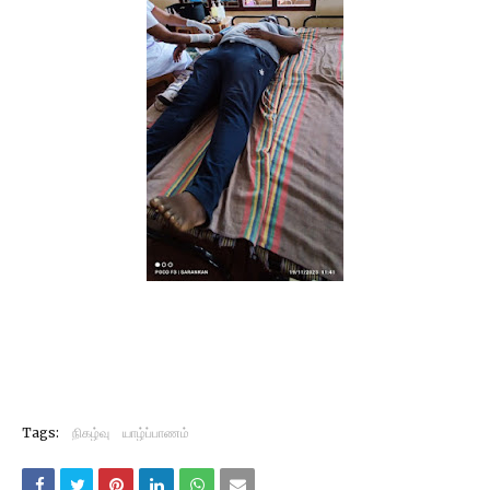
Tags:
நிகழ்வு
யாழ்ப்பாணம்