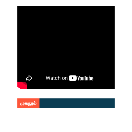
முகநூல்