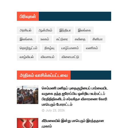
பிரிவுகள்
அரசியல்
ஆன்மீகம்
இந்தியா
இலங்கை
இலங்கை.
உலகம்
கட்டுரை
கவிதை
சினிமா
தொழிநுட்பம்
நிகழ்வு
யாழ்ப்பாணம்
வணிகம்
வாழ்வியல்
விவசாயம்
விளையாட்டு
அதிகம் வாசிக்கப்பட்டவை
செம்மணி மனிதப் புதைகுழியைப் பார்வையிட
வருகை தந்த ஐரோப்பிய ஒன்றிய உயர்மட்டப்
பிரதிநிதிகளிடம் சர்வதேச விசாரணை கோரி
மாபெரும் போராட்டம்
July 23, 2026
கீரிமலையில் இன்று மாபெரும் இரத்ததான
முகாம்