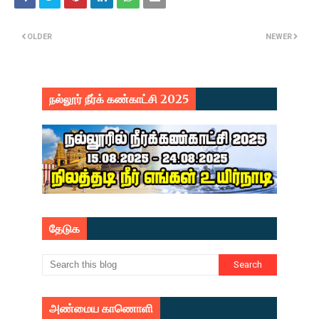
OLDER
NEWER
நல்லூர் நீர்க் கண்காட்சி 2025
தேடுக
அண்மைய காணொளி