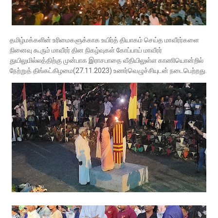
தமிழ்மக்களின் உரிமைகளுக்காக உயிர்த் தியாகம் செய்த மாவீரர்களை
நினைவு கூரும் மாவீரர் தின நிகழ்வுகள் கோப்பாய் மாவீரர்
துயிலுமில்லத்திற்கு முன்பாக இராசபாதை வீதியிலுள்ள காணியொன்றில்
நேற்றுத் திங்கட்கிழமை(27.11.2023) உணர்வெழுச்சியுடன் நடைபெற்றது.