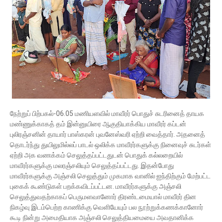
நேற்றுப் பிற்பகல்-06.05 மணியளவில் மாவீரர் பொதுச் சுடரினைத் தாயக
மண்ணுக்காகத் தம் இன்னுயிரை ஆகுதியாக்கிய மாவீரர் கப்டன்
புலிரஞ்சனின் தாயார் பாஸ்கரன் புவனேஸ்வரி ஏற்றி வைத்தார். அதனைத்
தொடர்ந்து துயிலுமில்லப் பாடல் ஒலிக்க மாவீரர்களுக்கு நினைவுச் சுடர்கள்
ஏற்றி அக வணக்கம் செலுத்தப்பட்டதுடன் பொதுக் கல்லறையில்
மாவீரர்களுக்கு மலரஞ்சலியும் செலுத்தப்பட்டது. இதன்போது
மாவீரர்களுக்கு அஞ்சலி செலுத்தும் முகமாக வானில் ஐந்திற்கும் மேற்பட்ட
புகைக் கூண்டுகள் பறக்கவிடப்பட்டன. மாவீரர்களுக்கு அஞ்சலி
செலுத்துவதற்காகப் பெருமளவானோர் திரண்டமையால் மாவீரர் தின
நிகழ்வு இடம்பெற்ற காணிக்கு வெளியேயும் பல நூற்றுக்கணக்கானோர்
கூடி நின்று அமைதியாக அஞ்சலி செலுத்தியமையை அவதானிக்க