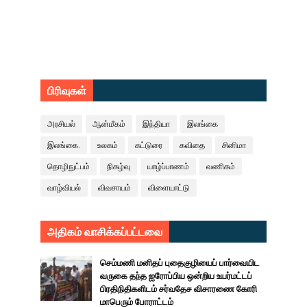
பிரிவுகள்
அரசியல்
ஆன்மீகம்
இந்தியா
இலங்கை
இலங்கை.
உலகம்
கட்டுரை
கவிதை
சினிமா
தொழிநுட்பம்
நிகழ்வு
யாழ்ப்பாணம்
வணிகம்
வாழ்வியல்
விவசாயம்
விளையாட்டு
அதிகம் வாசிக்கப்பட்டவை
செம்மணி மனிதப் புதைகுழியைப் பார்வையிட
வருகை தந்த ஐரோப்பிய ஒன்றிய உயர்மட்டப்
பிரதிநிதிகளிடம் சர்வதேச விசாரணை கோரி
மாபெரும் போராட்டம்