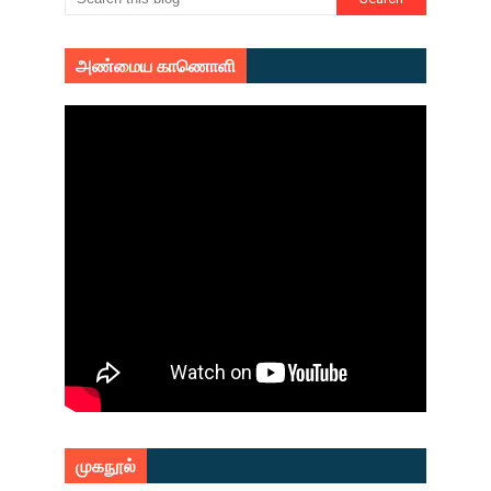
அண்மைய காணொளி
முகநூல்