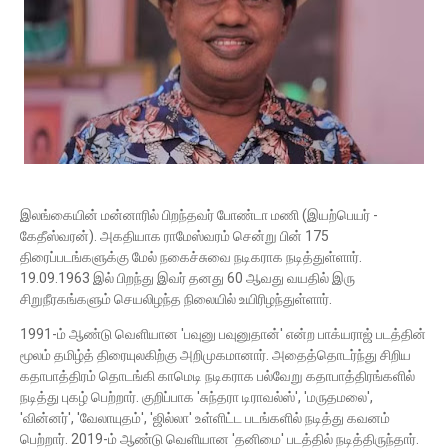
இலங்கையின் மன்னாரில் பிறந்தவர் போண்டா மணி (இயற்பெயர் -
கேதீஸ்வரன்). அகதியாக ராமேஸ்வரம் சென்று பின் 175
திரைப்படங்களுக்கு மேல் நகைச்சுவை நடிகராக நடித்துள்ளார்.
19.09.1963 இல் பிறந்து இவர் தனது 60 ஆவது வயதில் இரு
சிறுநீரகங்களும் செயலிழந்த நிலையில் உயிரிழந்துள்ளார்.
1991-ம் ஆண்டு வெளியான 'பவுனு பவுனுதான்' என்ற பாக்யராஜ் படத்தின்
மூலம் தமிழ்த் திரையுலகிற்கு அறிமுகமானார். அதைத்தொடர்ந்து சிறிய
கதாபாத்திரம் தொடங்கி காமெடி நடிகராக பல்வேறு கதாபாத்திரங்களில்
நடித்து புகழ் பெற்றார். குறிப்பாக 'சுந்தரா டிராவல்ஸ்', 'மருதமலை',
'வின்னர்', 'வேலாயுதம்', 'ஜில்லா' உள்ளிட்ட படங்களில் நடித்து கவனம்
பெற்றார். 2019-ம் ஆண்டு வெளியான 'தனிமை' படத்தில் நடித்திருந்தார்.