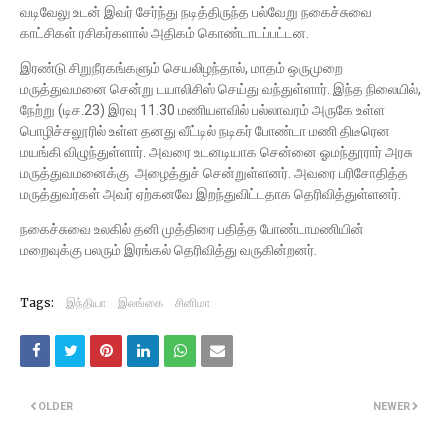
வடிவேலு உடன் இவர் சேர்ந்து நடித்திருந்த பல்வேறு நகைச்சுவை
காட்சிகள் ரசிகர்களால் அதிகம் கொண்டாடப்பட்டன.
இரண்டு சிறுநீரகங்களும் செயலிழந்தால், மாதம் ஒருமுறை
மருத்துவமனை சென்று டயாலிசிஸ் செய்து வந்துள்ளார். இந்த நிலையில்,
நேற்று (டிச.23) இரவு 11.30 மணியளவில் பல்லாவரம் அருகே உள்ள
பொழிச்சலூரில் உள்ள தனது வீட்டில் நடிகர் போண்டா மணி திடீரென
மயங்கி விழுந்துள்ளார். அவரை உடனடியாக சென்னை ஓமந்தூரார் அரசு
மருத்துவமனைக்கு அழைத்துச் சென்றுள்ளனர். அவரை பரிசோதித்த
மருத்துவர்கள் அவர் ஏற்கனவே இறந்துவிட்டதாக தெரிவித்துள்ளனர்.
நகைச்சுவை உலகில் தனி முத்திரை பதித்த போண்டாமணியின்
மறைவுக்கு பலரும் இரங்கல் தெரிவித்து வருகின்றனர்.
Tags:
இந்தியா
இலங்கை
சினிமா
OLDER
NEWER