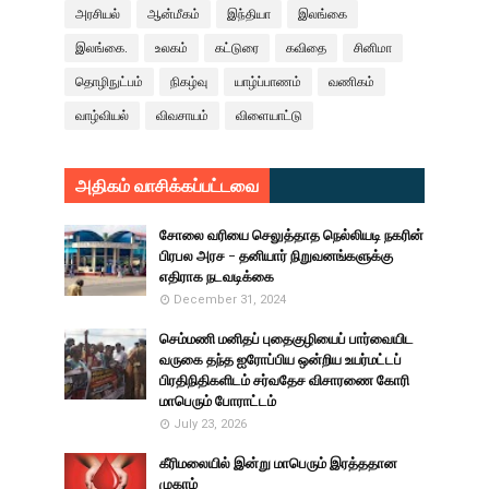
அரசியல்
ஆன்மீகம்
இந்தியா
இலங்கை
இலங்கை.
உலகம்
கட்டுரை
கவிதை
சினிமா
தொழிநுட்பம்
நிகழ்வு
யாழ்ப்பாணம்
வணிகம்
வாழ்வியல்
விவசாயம்
விளையாட்டு
அதிகம் வாசிக்கப்பட்டவை
சோலை வரியை செலுத்தாத நெல்லியடி நகரின்
பிரபல அரச - தனியார் நிறுவனங்களுக்கு
எதிராக நடவடிக்கை
December 31, 2024
செம்மணி மனிதப் புதைகுழியைப் பார்வையிட
வருகை தந்த ஐரோப்பிய ஒன்றிய உயர்மட்டப்
பிரதிநிதிகளிடம் சர்வதேச விசாரணை கோரி
மாபெரும் போராட்டம்
July 23, 2026
கீரிமலையில் இன்று மாபெரும் இரத்ததான
முகாம்