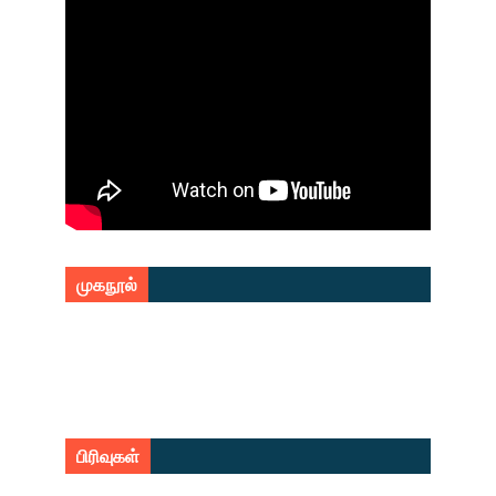
முகநூல்
பிரிவுகள்