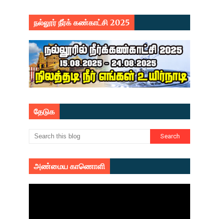
நல்லூர் நீர்க் கண்காட்சி 2025
தேடுக
அண்மைய காணொளி