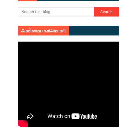
அண்மைய காணொளி