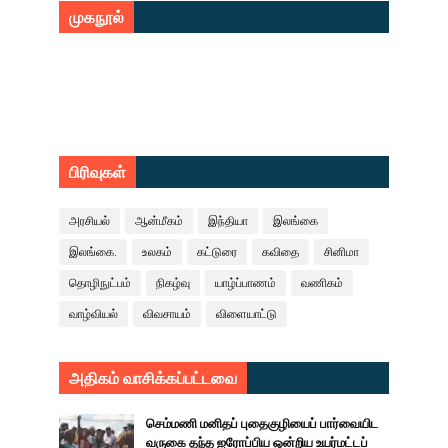
முகநூல்
பிரிவுகள்
அரசியல்
ஆன்மீகம்
இந்தியா
இலங்கை
இலங்கை.
உலகம்
கட்டுரை
கவிதை
சினிமா
தொழிநுட்பம்
நிகழ்வு
யாழ்ப்பாணம்
வணிகம்
வாழ்வியல்
விவசாயம்
விளையாட்டு
அதிகம் வாசிக்கப்பட்டவை
செம்மணி மனிதப் புதைகுழியைப் பார்வையிட
வருகை தந்த ஐரோப்பிய ஒன்றிய உயர்மட்டப்