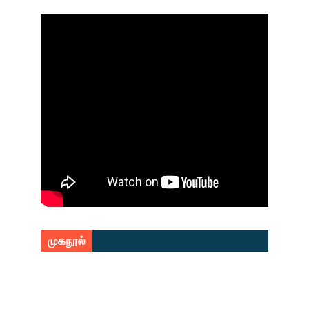
முகநூல்