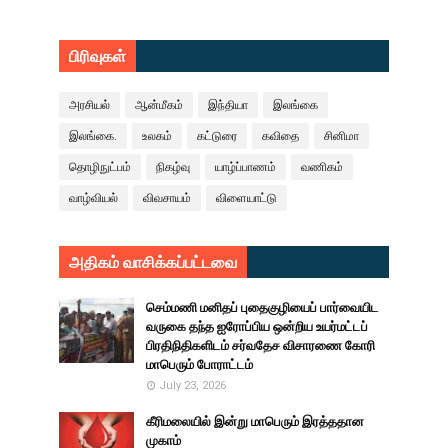
பிரிவுகள்
அரசியல்
ஆன்மீகம்
இந்தியா
இலங்கை
இலங்கை.
உலகம்
கட்டுரை
கவிதை
சினிமா
தொழிநுட்பம்
நிகழ்வு
யாழ்ப்பாணம்
வணிகம்
வாழ்வியல்
விவசாயம்
விளையாட்டு
அதிகம் வாசிக்கப்பட்டவை
செம்மணி மனிதப் புதைகுழியைப் பார்வையிட
வருகை தந்த ஐரோப்பிய ஒன்றிய உயர்மட்டப்
பிரதிநிதிகளிடம் சர்வதேச விசாரணை கோரி
மாபெரும் போராட்டம்
July 23, 2026
கீரிமலையில் இன்று மாபெரும் இரத்ததான
முகாம்