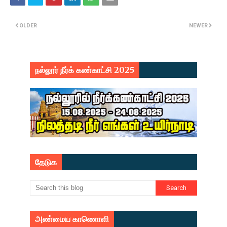
OLDER
NEWER
நல்லூர் நீர்க் கண்காட்சி 2025
தேடுக
அண்மைய காணொளி