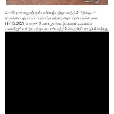
செவிப்புலன் வலுவற்றோர் புனர்வாழ்வு நிறுவனத்தின் கிறிஸ்தவக்
கழகத்தின் ஏற்பாட்டில் வருடாந்த நத்தார் விழா ஞாயிற்றுக்கிழமை
(17.12.2023) காலை-10 மணி முதல் யாழ்ப்பாணம் கலட்டியில்
அமைந்துள்ள மேற்படி நிறுவன மண்டபத்தில் வெகுசிறப்பாக இடம்பெற்றது.