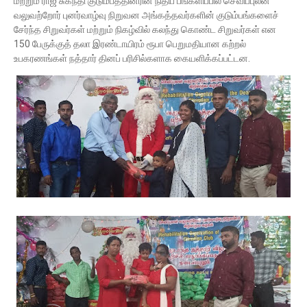
மற்றும் ராஜ் சுகந்தி குடும்பத்தினரின் நிதிப் பங்களிப்பில் செவிப்புலன்
வலுவற்றோர் புனர்வாழ்வு நிறுவன அங்கத்தவர்களின் குடும்பங்களைச்
சேர்ந்த சிறுவர்கள் மற்றும் நிகழ்வில் கலந்து கொண்ட சிறுவர்கள் என
150 பேருக்குத் தலா இரண்டாயிரம் ரூபா பெறுமதியான கற்றல்
உபகரணங்கள் நத்தார் தினப் பரிசில்களாக கையளிக்கப்பட்டன.