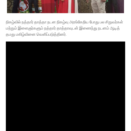
நிகழ்வில் நத்தார் தாத்தா நடன நிகழ்வு அரங்கேறிய போது பல சிறுவர்கள்
மற்றும் இளைஞர்களும் நத்தார் தாத்தாவுடன் இணைந்து நடனம் ஆடித்
தமது மகிழ்வினை வெளிப்படுத்தினர்.