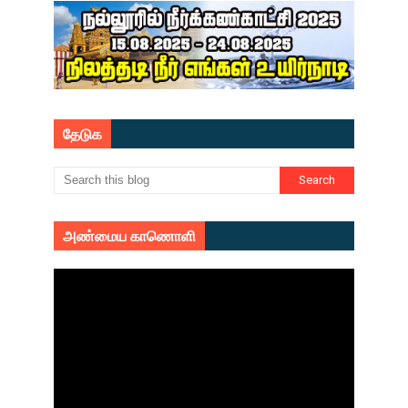
தேடுக
அண்மைய காணொளி