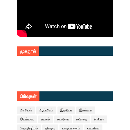
முகநூல்
பிரிவுகள்
அரசியல்
ஆன்மீகம்
இந்தியா
இலங்கை
இலங்கை.
உலகம்
கட்டுரை
கவிதை
சினிமா
தொழிநுட்பம்
நிகழ்வு
யாழ்ப்பாணம்
வணிகம்