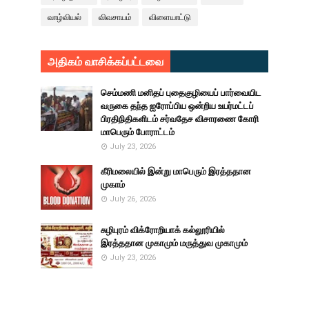
வாழ்வியல்
விவசாயம்
விளையாட்டு
அதிகம் வாசிக்கப்பட்டவை
செம்மணி மனிதப் புதைகுழியைப் பார்வையிட
வருகை தந்த ஐரோப்பிய ஒன்றிய உயர்மட்டப்
பிரதிநிதிகளிடம் சர்வதேச விசாரணை கோரி
மாபெரும் போராட்டம்
July 23, 2026
கீரிமலையில் இன்று மாபெரும் இரத்ததான
முகாம்
July 26, 2026
சுழிபுரம் விக்ரோறியாக் கல்லூரியில்
இரத்ததான முகாமும் மருத்துவ முகாமும்
July 23, 2026