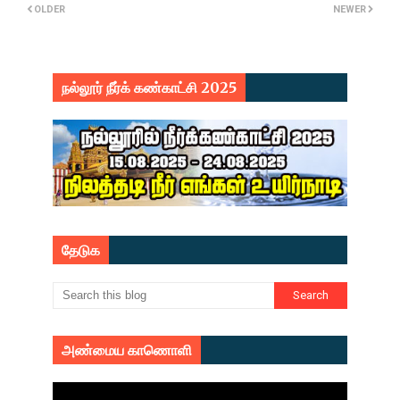
OLDER
NEWER
நல்லூர் நீர்க் கண்காட்சி 2025
தேடுக
அண்மைய காணொளி