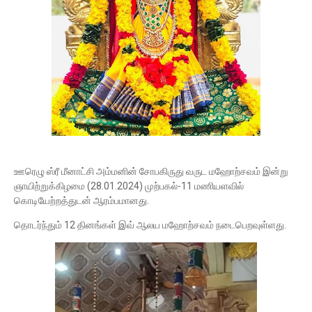
ஊரெழு ஸ்ரீ மீனாட்சி அம்மனின் சோபகிருது வருட மஹோற்சவம் இன்று
ஞாயிற்றுக்கிழமை (28.01.2024) முற்பகல்-11 மணியளவில்
கொடியேற்றத்துடன் ஆரம்பமானது.
தொடர்ந்தும் 12 தினங்கள் இவ் ஆலய மஹோற்சவம் நடைபெறவுள்ளது.