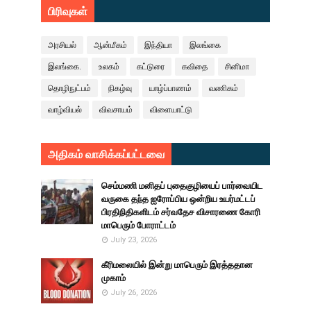
பிரிவுகள்
அரசியல்
ஆன்மீகம்
இந்தியா
இலங்கை
இலங்கை.
உலகம்
கட்டுரை
கவிதை
சினிமா
தொழிநுட்பம்
நிகழ்வு
யாழ்ப்பாணம்
வணிகம்
வாழ்வியல்
விவசாயம்
விளையாட்டு
அதிகம் வாசிக்கப்பட்டவை
செம்மணி மனிதப் புதைகுழியைப் பார்வையிட
வருகை தந்த ஐரோப்பிய ஒன்றிய உயர்மட்டப்
பிரதிநிதிகளிடம் சர்வதேச விசாரணை கோரி
மாபெரும் போராட்டம்
July 23, 2026
கீரிமலையில் இன்று மாபெரும் இரத்ததான
முகாம்
July 26, 2026