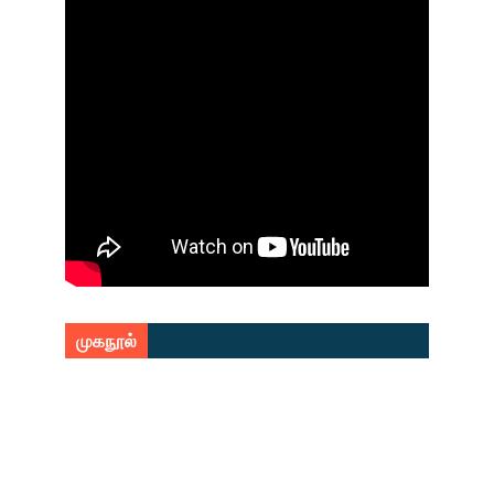
முகநூல்