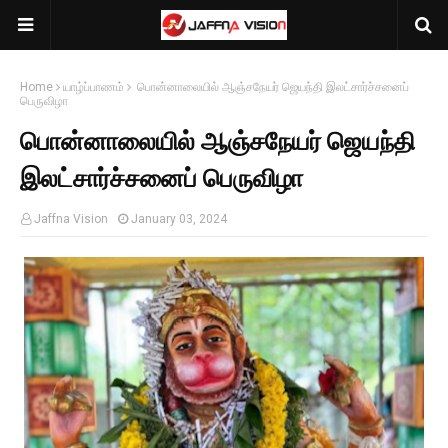
Home
யாழ்ப்பாணம்
பொன்னாலையில் ஆஞ்சநேயர் ஜெயந்தி இலட்சார்ச்சனைப்
பெருவிழா
பொன்னாலையில் ஆஞ்சநேயர் ஜெயந்தி
இலட்சார்ச்சனைப் பெருவிழா
Jaffna Vision
January 03, 2024