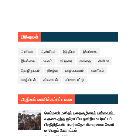
பிரிவுகள்
அரசியல்
ஆன்மீகம்
இந்தியா
இலங்கை
இலங்கை.
உலகம்
கட்டுரை
கவிதை
சினிமா
தொழிநுட்பம்
நிகழ்வு
யாழ்ப்பாணம்
வணிகம்
வாழ்வியல்
விவசாயம்
விளையாட்டு
அதிகம் வாசிக்கப்பட்டவை
செம்மணி மனிதப் புதைகுழியைப் பார்வையிட
வருகை தந்த ஐரோப்பிய ஒன்றிய உயர்மட்டப்
பிரதிநிதிகளிடம் சர்வதேச விசாரணை கோரி
மாபெரும் போராட்டம்