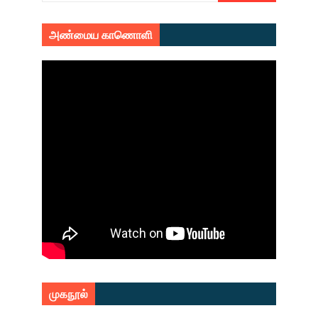
அண்மைய காணொளி
முகநூல்