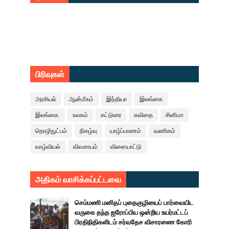
பிரிவுகள்
அரசியல்
ஆன்மீகம்
இந்தியா
இலங்கை
இலங்கை.
உலகம்
கட்டுரை
கவிதை
சினிமா
தொழிநுட்பம்
நிகழ்வு
யாழ்ப்பாணம்
வணிகம்
வாழ்வியல்
விவசாயம்
விளையாட்டு
அதிகம் வாசிக்கப்பட்டவை
செம்மணி மனிதப் புதைகுழியைப் பார்வையிட
வருகை தந்த ஐரோப்பிய ஒன்றிய உயர்மட்டப்
பிரதிநிதிகளிடம் சர்வதேச விசாரணை கோரி