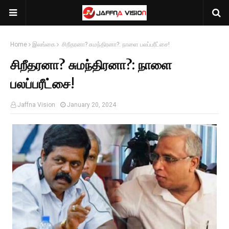
Home
இலங்கை
சிறீதரனா? சுமந்திரனா?: நாளை பலப்பரீட்சை!
சிறீதரனா? சுமந்திரனா?: நாளை
பலப்பரீட்சை!
Jaffna Vision
January 20, 2024