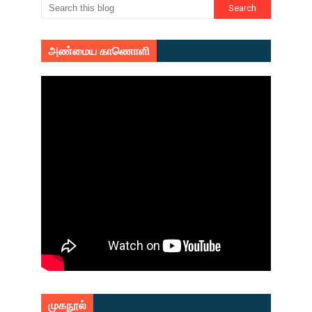
அண்மைய காணொளி
முகநூல்