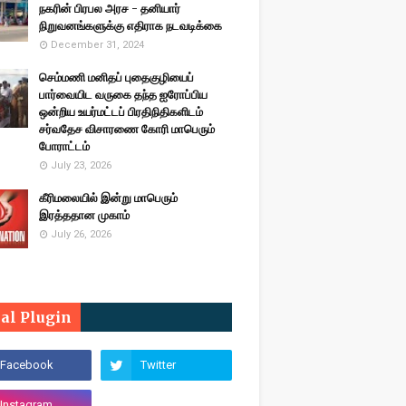
நகரின் பிரபல அரச - தனியார்
நிறுவனங்களுக்கு எதிராக நடவடிக்கை
December 31, 2024
செம்மணி மனிதப் புதைகுழியைப்
பார்வையிட வருகை தந்த ஐரோப்பிய
ஒன்றிய உயர்மட்டப் பிரதிநிதிகளிடம்
சர்வதேச விசாரணை கோரி மாபெரும்
போராட்டம்
July 23, 2026
கீரிமலையில் இன்று மாபெரும்
இரத்ததான முகாம்
July 26, 2026
ial Plugin