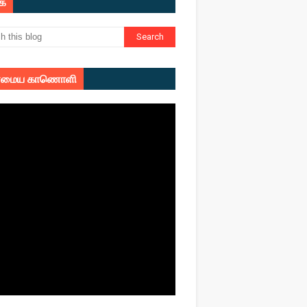
ுக
மைய காணொளி