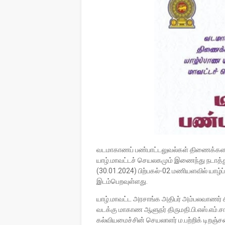
வடமாகாணப் பண்பாட்டலுவல்கள் திணைக்களத்
யாழ்.மாவட்டச் செயலகமும் இணைந்து நடாத்த
(30.01.2024) பிற்பகல்-02 மணியளவில் யாழ்ப
இடம்பெறவுள்ளது.
யாழ்.மாவட்ட அரசாங்க அதிபர் அம்பலவாணர் 
வடக்கு மாகாண ஆளுநர் திருமதி.பி.எஸ்.எம்.சா
கல்வியமைச்சின் செயலாளர் ம.பற்றிக் டிறஞ்