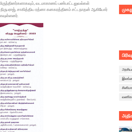
 விருந்தினர்களாகவும், வடமாகாணப் பண்பாட்டலுவல்கள்
முகந
ி நிருபராஜ், சாகித்திய ரத்னா கனகரத்தினம் சட்டநாதன் ஆகியோர்
ள்ளவுள்ளனர்.
பிரிவ
அரசிய
இலங்
சினிம
வணிக
அதிக