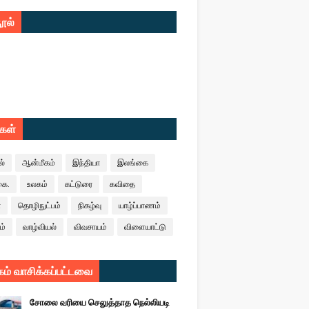
ூல்
ுகள்
ல்
ஆன்மீகம்
இந்தியா
இலங்கை
கை.
உலகம்
கட்டுரை
கவிதை
ா
தொழிநுட்பம்
நிகழ்வு
யாழ்ப்பாணம்
ம்
வாழ்வியல்
விவசாயம்
விளையாட்டு
ம் வாசிக்கப்பட்டவை
சோலை வரியை செலுத்தாத நெல்லியடி