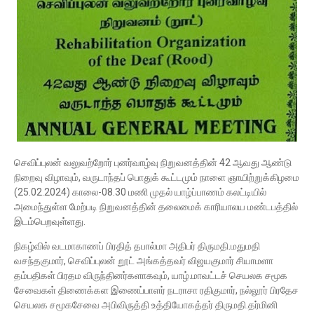
செவிப்புலன் வலுவற்றோர் புனர்வாழ்வு நிறுவனத்தின் 42 ஆவது ஆண்டு
நிறைவு விழாவும், வருடாந்தப் பொதுக் கூட்டமும் நாளை ஞாயிற்றுக்கிழமை
(25.02.2024) காலை-08.30 மணி முதல் யாழ்ப்பாணம் கலட்டியில்
அமைந்துள்ள மேற்படி நிறுவனத்தின் தலைமைக் காரியாலய மண்டபத்தில்
இடம்பெறவுள்ளது.
நிகழ்வில் வடமாகாணப் பிரதித் தபால்மா அதிபர் திருமதி.மதுமதி
வசந்தகுமார், செவிப்புலன் றூட் அங்கத்தவர் விஜயகுமார் சியாமளா
தம்பதிகள் பிரதம விருந்தினர்களாகவும், யாழ்.மாவட்டச் செயலக சமூக
சேவைகள் திணைக்கள இணைப்பாளர் நடராசா ரதிகுமார், நல்லூர் பிரதேச
செயலக சமூகசேவை அபிவிருத்தி உத்தியோகத்தர் திருமதி.தர்மினி