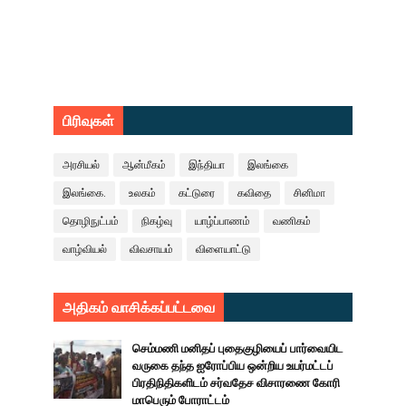
பிரிவுகள்
அரசியல்
ஆன்மீகம்
இந்தியா
இலங்கை
இலங்கை.
உலகம்
கட்டுரை
கவிதை
சினிமா
தொழிநுட்பம்
நிகழ்வு
யாழ்ப்பாணம்
வணிகம்
வாழ்வியல்
விவசாயம்
விளையாட்டு
அதிகம் வாசிக்கப்பட்டவை
செம்மணி மனிதப் புதைகுழியைப் பார்வையிட
வருகை தந்த ஐரோப்பிய ஒன்றிய உயர்மட்டப்
பிரதிநிதிகளிடம் சர்வதேச விசாரணை கோரி
மாபெரும் போராட்டம்