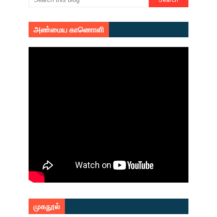
அண்மைய காணொளி
முகநூல்