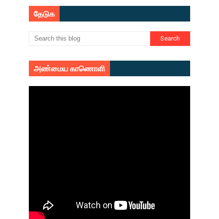
தேடுக
அண்மைய காணொளி