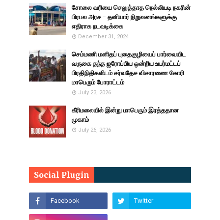
சோலை வரியை செலுத்தாத நெல்லியடி நகரின்
பிரபல அரச - தனியார் நிறுவனங்களுக்கு
எதிராக நடவடிக்கை
December 31, 2024
செம்மணி மனிதப் புதைகுழியைப் பார்வையிட
வருகை தந்த ஐரோப்பிய ஒன்றிய உயர்மட்டப்
பிரதிநிதிகளிடம் சர்வதேச விசாரணை கோரி
மாபெரும் போராட்டம்
July 23, 2026
கீரிமலையில் இன்று மாபெரும் இரத்ததான
முகாம்
July 26, 2026
Social Plugin