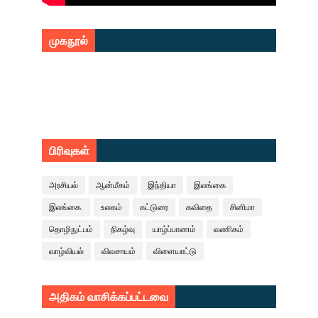
முகநூல்
பிரிவுகள்
அரசியல்
ஆன்மீகம்
இந்தியா
இலங்கை
இலங்கை.
உலகம்
கட்டுரை
கவிதை
சினிமா
தொழிநுட்பம்
நிகழ்வு
யாழ்ப்பாணம்
வணிகம்
வாழ்வியல்
விவசாயம்
விளையாட்டு
அதிகம் வாசிக்கப்பட்டவை