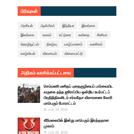
பிரிவுகள்
அரசியல்
ஆன்மீகம்
இந்தியா
இலங்கை
இலங்கை.
உலகம்
கட்டுரை
கவிதை
சினிமா
தொழிநுட்பம்
நிகழ்வு
யாழ்ப்பாணம்
வணிகம்
வாழ்வியல்
விவசாயம்
விளையாட்டு
அதிகம் வாசிக்கப்பட்டவை
செம்மணி மனிதப் புதைகுழியைப் பார்வையிட
வருகை தந்த ஐரோப்பிய ஒன்றிய உயர்மட்டப்
பிரதிநிதிகளிடம் சர்வதேச விசாரணை கோரி
மாபெரும் போராட்டம்
July 23, 2026
கீரிமலையில் இன்று மாபெரும் இரத்ததான
முகாம்
July 26, 2026