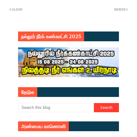
OLDER
NEWER
நல்லூர் நீர்க் கண்காட்சி 2025
தேடுக
அண்மைய காணொளி