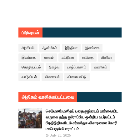
பிரிவுகள்
அரசியல்
ஆன்மீகம்
இந்தியா
இலங்கை
இலங்கை.
உலகம்
கட்டுரை
கவிதை
சினிமா
தொழிநுட்பம்
நிகழ்வு
யாழ்ப்பாணம்
வணிகம்
வாழ்வியல்
விவசாயம்
விளையாட்டு
அதிகம் வாசிக்கப்பட்டவை
செம்மணி மனிதப் புதைகுழியைப் பார்வையிட
வருகை தந்த ஐரோப்பிய ஒன்றிய உயர்மட்டப்
பிரதிநிதிகளிடம் சர்வதேச விசாரணை கோரி
மாபெரும் போராட்டம்
July 23, 2026