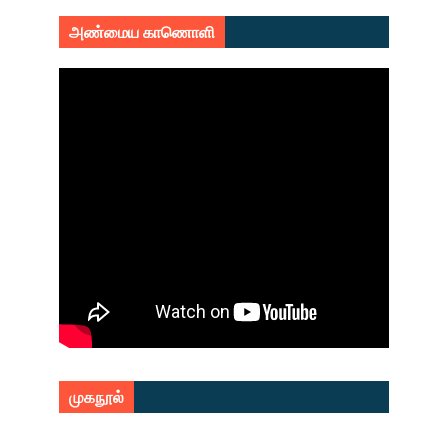
அண்மைய காணொளி
முகநூல்