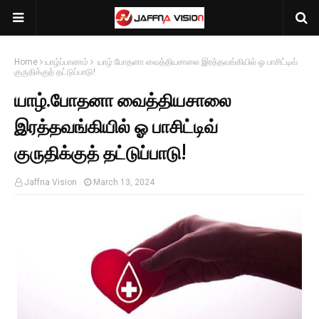
Home
யாழ்ப்பாணம்
யாழ்.போதனா வைத்தியசாலை இரத்தவங்கியில் ஓ பாசிட்டிவ்
குருதிக்குத் தட்டுப்பாடு!
யாழ்.போதனா வைத்தியசாலை
இரத்தவங்கியில் ஓ பாசிட்டிவ்
குருதிக்குத் தட்டுப்பாடு!
Jaffna Vision
March 13, 2024