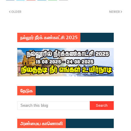
OLDER
NEWER
நல்லூர் நீர்க் கண்காட்சி 2025
தேடுக
அண்மைய காணொளி