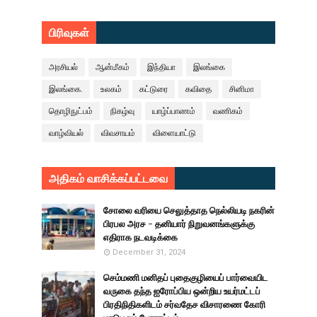
பிரிவுகள்
அரசியல்
ஆன்மீகம்
இந்தியா
இலங்கை
இலங்கை.
உலகம்
கட்டுரை
கவிதை
சினிமா
தொழிநுட்பம்
நிகழ்வு
யாழ்ப்பாணம்
வணிகம்
வாழ்வியல்
விவசாயம்
விளையாட்டு
அதிகம் வாசிக்கப்பட்டவை
சோலை வரியை செலுத்தாத நெல்லியடி நகரின்
பிரபல அரச - தனியார் நிறுவனங்களுக்கு
எதிராக நடவடிக்கை
December 31, 2024
செம்மணி மனிதப் புதைகுழியைப் பார்வையிட
வருகை தந்த ஐரோப்பிய ஒன்றிய உயர்மட்டப்
பிரதிநிதிகளிடம் சர்வதேச விசாரணை கோரி