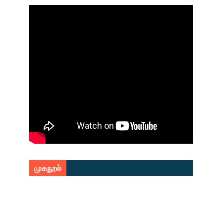
முகநூல்