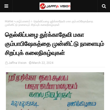
Home
யாழ்ப்பாணம்
தெல்லிப்பழை துர்க்காதேவி மகா கும்பாபிஷேகத்தை
முன்னிட்டு நாளையும் சிறப்புக் கலைநிகழ்வுகள்
தெல்லிப்பழை துர்க்காதேவி மகா
கும்பாபிஷேகத்தை முன்னிட்டு நாளையும்
சிறப்புக் கலைநிகழ்வுகள்
Jaffna Vision
March 22, 2024