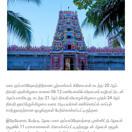
மகா கும்பாபிஷேகத்திற்கான பூர்வாங்கக் கிரியைகள் கடந்த-20 ஆம்
திகதி புதன்கிழமை காலை-06.12 மணியளவில் விநாயகர் வழிபாட்டு டன்
ஆரம்பமாகியது. கடந்த-21 ஆம் திகதி வியாழக்கிழமை முதல் 24 ஆம்
திகதி ஞாயிற்றுக்கிழமை வரை அடியவர்கள் எண்ணெய்க் காப்புச்
சாத்துவதற்கான ஒழுங்குகள் மேற்கொள்ளப்பட்டிருந்தன.
இதேவேளை, மேற்படி ஆலய மகா கும்பாபிஷேகத்தை முன்னிட்டு ஆலயச்
சூழலில் 11 யாகசாலைகள் அமைக்கப்பட்டிருந்ததுடன் ஆலயச் சூழல்