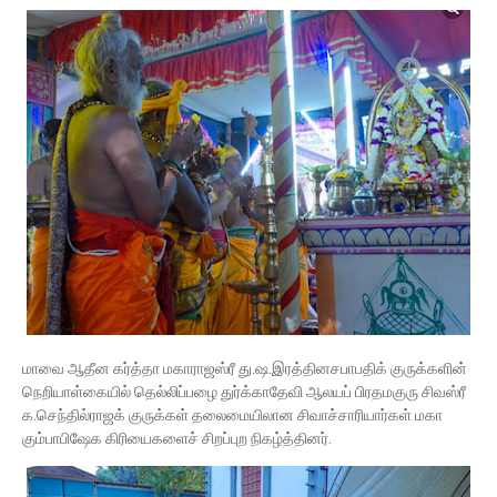
மாவை ஆதீன கர்த்தா மகாராஜஸ்ரீ து.ஷ.இரத்தினசபாபதிக் குருக்களின்
நெறியாள்கையில் தெல்லிப்பழை துர்க்காதேவி ஆலயப் பிரதமகுரு சிவஸ்ரீ
க.செந்தில்ராஜக் குருக்கள் தலைமையிலான சிவாச்சாரியார்கள் மகா
கும்பாபிஷேக கிரியைகளைச் சிறப்புற நிகழ்த்தினர்.