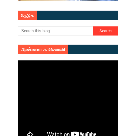
தேடுக
அண்மைய காணொளி