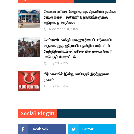
சோலை வரியை செலுத்தாத நெல்லியடி நகரின்
பிரபல அரச - தனியார் நிறுவனங்களுக்கு
எதிராக நடவடிக்கை
December 31, 2024
செம்மணி மனிதப் புதைகுழியைப் பார்வையிட
வருகை தந்த ஐரோப்பிய ஒன்றிய உயர்மட்டப்
பிரதிநிதிகளிடம் சர்வதேச விசாரணை கோரி
மாபெரும் போராட்டம்
July 23, 2026
கீரிமலையில் இன்று மாபெரும் இரத்ததான
முகாம்
July 26, 2026
Social Plugin