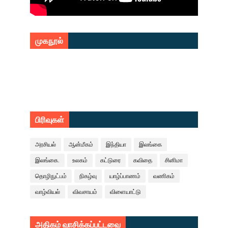
முகநூல்
பிரிவுகள்
அரசியல்
ஆன்மீகம்
இந்தியா
இலங்கை
இலங்கை.
உலகம்
கட்டுரை
கவிதை
சினிமா
தொழிநுட்பம்
நிகழ்வு
யாழ்ப்பாணம்
வணிகம்
வாழ்வியல்
விவசாயம்
விளையாட்டு
அதிகம் வாசிக்கப்பட்டவை