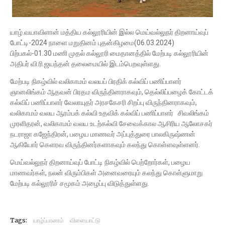
யாழ்.வயாவிளான் மத்திய கல்லூரியின் இல்ல மெய்வல்லுநர் திறனாய்வுப்
போட்டி-2024 நாளை மறுதினம் புதன்கிழமை(06.03.2024)
பிற்பகல்-01.30 மணி முதல் கல்லூரி மைதானத்தில் மேற்படி கல்லூரியின்
அதிபர் வி.ரி.ஜயந்தன் தலைமையில் இடம்பெறவுள்ளது.
மேற்படி நிகழ்வில் வலிகாமம் வலயப் பிரதிக் கல்விப் பணிப்பாளர்
ஞானலிங்கம் ஆதவன் பிரதம விருந்தினராகவும், தெல்லிப்பழைக் கோட்டக்
கல்விப் பணிப்பாளர் வேலாயுதர் அரசகேசரி சிறப்பு விருந்தினராகவும்,
வலிகாமம் வலய ஆரம்பக் கல்வி உதவிக் கல்விப் பணிப்பாளர் சிவலிங்கம்
முரளிதரன், வலிகாமம் வலய உடற்கல்வி சேவைக்கால ஆசிரிய ஆலோசகர்
நடராஜா கஜேந்திரன், பழைய மாணவர் அப்புத்துரை பாலகிருஷ்ணன்
ஆகியோர் கெளரவ விருந்தினர்களாகவும் கலந்து கொள்ளவுள்ளனர்.
மெய்வல்லுநர் திறனாய்வுப் போட்டி நிகழ்வில் பெற்றோர்கள், பழைய
மாணவர்கள், நலன் விரும்பிகள் அனைவரையும் கலந்து கொள்ளுமாறு
மேற்படி கல்லூரிச் சமூகம் அழைப்பு விடுத்துள்ளது.
Tags:
யாழ்ப்பாணம்
விளையாட்டு