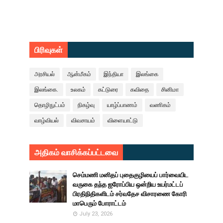
பிரிவுகள்
அரசியல்
ஆன்மீகம்
இந்தியா
இலங்கை
இலங்கை.
உலகம்
கட்டுரை
கவிதை
சினிமா
தொழிநுட்பம்
நிகழ்வு
யாழ்ப்பாணம்
வணிகம்
வாழ்வியல்
விவசாயம்
விளையாட்டு
அதிகம் வாசிக்கப்பட்டவை
செம்மணி மனிதப் புதைகுழியைப் பார்வையிட
வருகை தந்த ஐரோப்பிய ஒன்றிய உயர்மட்டப்
பிரதிநிதிகளிடம் சர்வதேச விசாரணை கோரி
மாபெரும் போராட்டம்
July 23, 2026