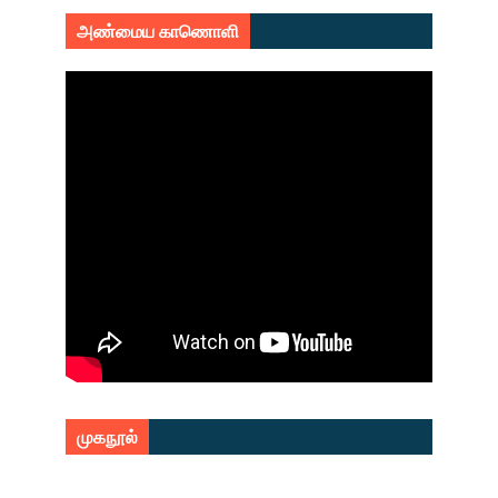
அண்மைய காணொளி
முகநூல்