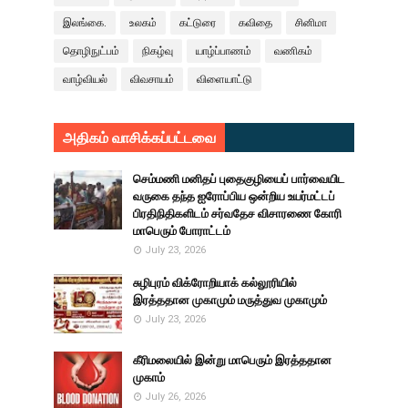
இலங்கை.
உலகம்
கட்டுரை
கவிதை
சினிமா
தொழிநுட்பம்
நிகழ்வு
யாழ்ப்பாணம்
வணிகம்
வாழ்வியல்
விவசாயம்
விளையாட்டு
அதிகம் வாசிக்கப்பட்டவை
செம்மணி மனிதப் புதைகுழியைப் பார்வையிட
வருகை தந்த ஐரோப்பிய ஒன்றிய உயர்மட்டப்
பிரதிநிதிகளிடம் சர்வதேச விசாரணை கோரி
மாபெரும் போராட்டம்
July 23, 2026
சுழிபுரம் விக்ரோறியாக் கல்லூரியில்
இரத்ததான முகாமும் மருத்துவ முகாமும்
July 23, 2026
கீரிமலையில் இன்று மாபெரும் இரத்ததான
முகாம்
July 26, 2026