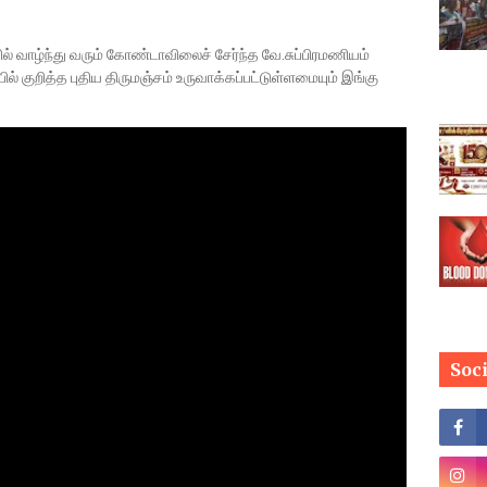
் வாழ்ந்து வரும் கோண்டாவிலைச் சேர்ந்த வே.சுப்பிரமணியம்
ில் குறித்த புதிய திருமஞ்சம் உருவாக்கப்பட்டுள்ளமையும் இங்கு
Soc