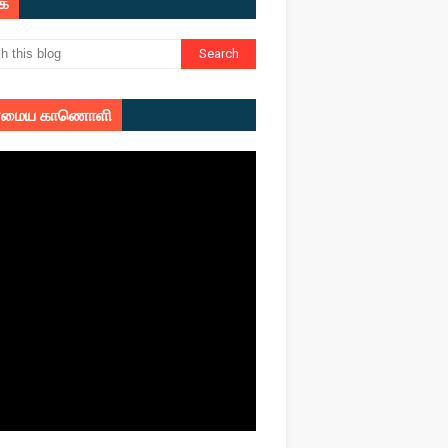
ுக
மைய காணொளி