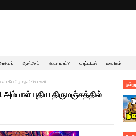
அரசியல்
ஆன்மீகம்
விளையாட்டு
வாழ்வியல்
வணிகம்
் புதிய திருமஞ்சத்தில் பவனி
நல்லூ
ம்பாள் புதிய திருமஞ்சத்தில்