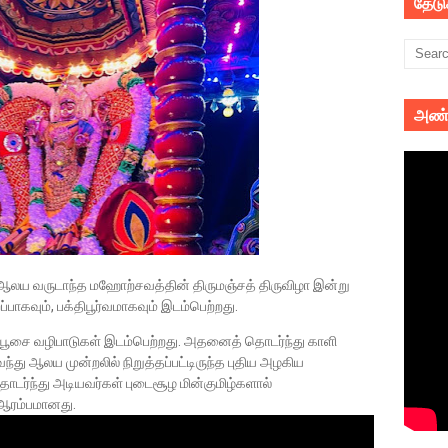
தேட
அண்
் ஆலய வருடாந்த மஹோற்சவத்தின் திருமஞ்சத் திருவிழா இன்று
்பாகவும், பக்திபூர்வமாகவும் இடம்பெற்றது.
பூசை வழிபாடுகள் இடம்பெற்றது. அதனைத் தொடர்ந்து காளி
ந்து ஆலய முன்றலில் நிறுத்தப்பட்டிருந்த புதிய அழகிய
ொடர்ந்து அடியவர்கள் புடைசூழ மின்குமிழ்களால்
 ஆரம்பமானது.