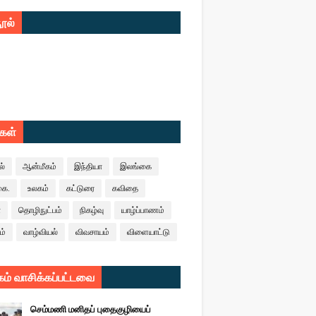
ூல்
ுகள்
ல்
ஆன்மீகம்
இந்தியா
இலங்கை
கை.
உலகம்
கட்டுரை
கவிதை
ா
தொழிநுட்பம்
நிகழ்வு
யாழ்ப்பாணம்
ம்
வாழ்வியல்
விவசாயம்
விளையாட்டு
ம் வாசிக்கப்பட்டவை
செம்மணி மனிதப் புதைகுழியைப்