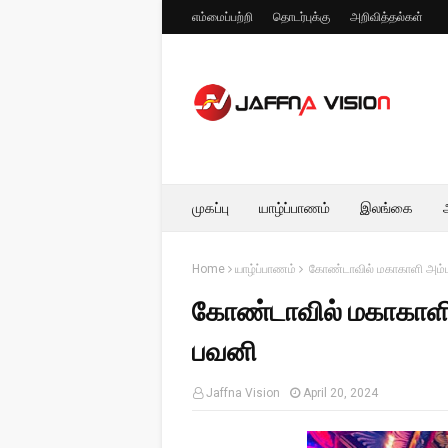
எம்மைப்பற்றி
தொடர்புக்கு
அறிவித்தல்கள்
முகப்பு
யாழ்ப்பாணம்
இலங்கை
Home
யாழ்ப்பாணம்
கோண்டாவில் மகாகாளி அம்பாள
கோண்டாவில் மகாகாளி அ
பவனி
Jaffna Vision
April 20, 2024