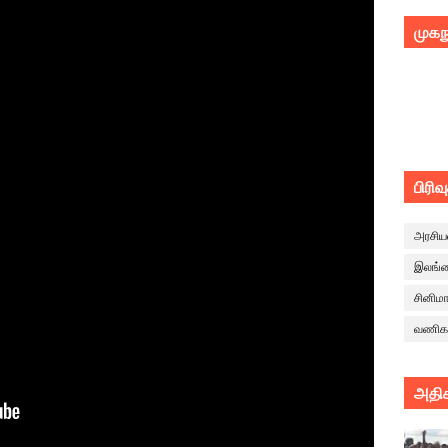
முகந
பிரிவ
அரசிய
இலங்
சினிம
வணிக
அதிக