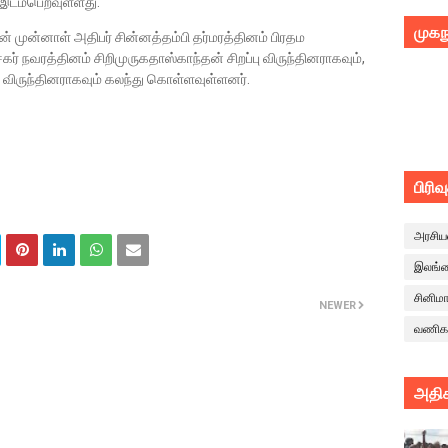
 இடம்பெறவுள்ளது.
முகந
ன் முன்னாள் அதிபர் சின்னத்தம்பி தர்மரத்தினம் பிரதம
் நவரத்தினம் சிறிமுருகதாஸ்காந்தன் சிறப்பு விருந்தினராகவும்,
வ விருந்தினராகவும் கலந்து கொள்ளவுள்ளனர்.
பிரிவ
அரசிய
இலங்
சினிம
NEWER
வணிக
அதிக