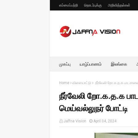
எம்மைப்பற்றி
தொடர்புக்கு
அறிவித்தல்கள்
முகப்பு
யாழ்ப்பாணம்
இலங்கை
Home
விளையாட்டு
நீர்வேலி றோ.க.த.க பாடசாலை
நீர்வேலி றோ.க.த.க ப
மெய்வல்லுநர் போட்டி
Jaffna Vision
April 04, 2024