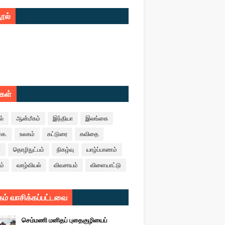
ூல்
ுகள்
ல்
ஆன்மீகம்
இந்தியா
இலங்கை
கை.
உலகம்
கட்டுரை
கவிதை
ா
தொழிநுட்பம்
நிகழ்வு
யாழ்ப்பாணம்
ம்
வாழ்வியல்
விவசாயம்
விளையாட்டு
ம் வாசிக்கப்பட்டவை
செம்மணி மனிதப் புதைகுழியைப்