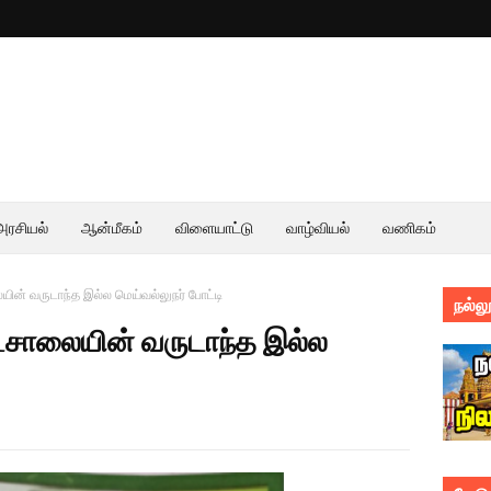
அரசியல்
ஆன்மீகம்
விளையாட்டு
வாழ்வியல்
வணிகம்
யின் வருடாந்த இல்ல மெய்வல்லுநர் போட்டி
நல்லூ
ாடசாலையின் வருடாந்த இல்ல