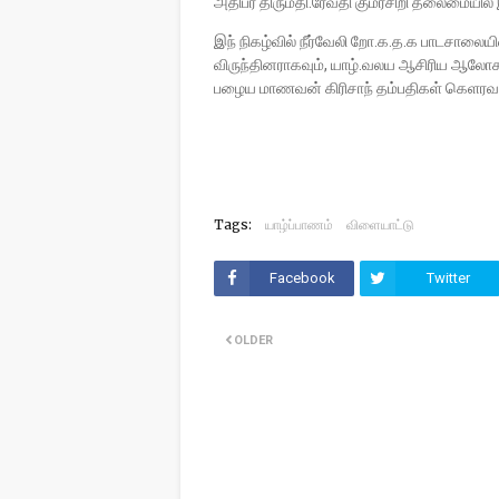
அதிபர் திருமதி.ரேவதி குமரசிறி தலைமையில்
இந் நிகழ்வில் நீர்வேலி றோ.க.த.க பாடசாலையி
விருந்தினராகவும், யாழ்.வலய ஆசிரிய ஆலோசகர
பழைய மாணவன் கிரிசாந் தம்பதிகள் கெளர
Tags:
யாழ்ப்பாணம்
விளையாட்டு
Facebook
Twitter
OLDER