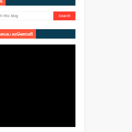
ுக
மைய காணொளி