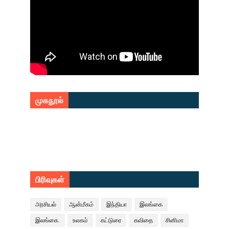
முகநூல்
பிரிவுகள்
அரசியல்
ஆன்மீகம்
இந்தியா
இலங்கை
இலங்கை.
உலகம்
கட்டுரை
கவிதை
சினிமா