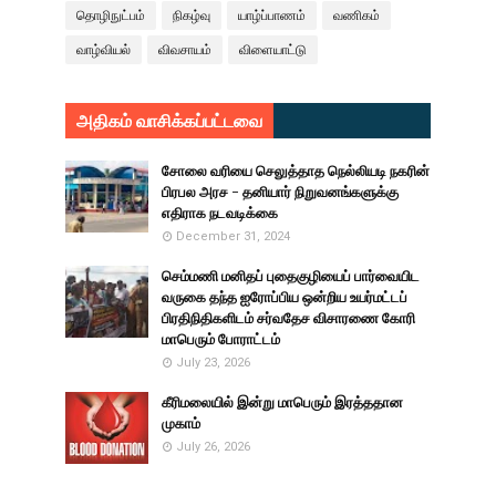
தொழிநுட்பம்
நிகழ்வு
யாழ்ப்பாணம்
வணிகம்
வாழ்வியல்
விவசாயம்
விளையாட்டு
அதிகம் வாசிக்கப்பட்டவை
சோலை வரியை செலுத்தாத நெல்லியடி நகரின்
பிரபல அரச - தனியார் நிறுவனங்களுக்கு
எதிராக நடவடிக்கை
December 31, 2024
செம்மணி மனிதப் புதைகுழியைப் பார்வையிட
வருகை தந்த ஐரோப்பிய ஒன்றிய உயர்மட்டப்
பிரதிநிதிகளிடம் சர்வதேச விசாரணை கோரி
மாபெரும் போராட்டம்
July 23, 2026
கீரிமலையில் இன்று மாபெரும் இரத்ததான
முகாம்
July 26, 2026