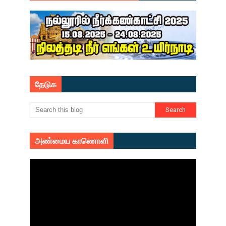
தேடுக
அண்மைய காணொளி