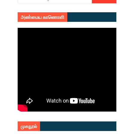
அண்மைய காணொளி
முகநூல்