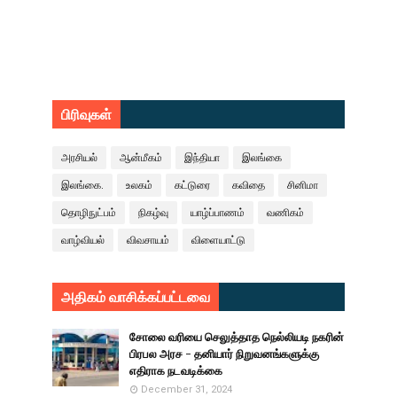
பிரிவுகள்
அரசியல்
ஆன்மீகம்
இந்தியா
இலங்கை
இலங்கை.
உலகம்
கட்டுரை
கவிதை
சினிமா
தொழிநுட்பம்
நிகழ்வு
யாழ்ப்பாணம்
வணிகம்
வாழ்வியல்
விவசாயம்
விளையாட்டு
அதிகம் வாசிக்கப்பட்டவை
சோலை வரியை செலுத்தாத நெல்லியடி நகரின்
பிரபல அரச - தனியார் நிறுவனங்களுக்கு
எதிராக நடவடிக்கை
December 31, 2024