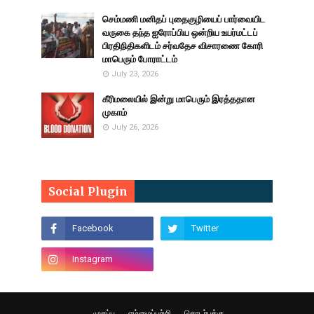
செம்மணி மனிதப் புதைகுழியைப் பார்வையிட
வருகை தந்த ஐரோப்பிய ஒன்றிய உயர்மட்டப்
பிரதிநிதிகளிடம் சர்வதேச விசாரணை கோரி
மாபெரும் போராட்டம்
July 23, 2026
கீரிமலையில் இன்று மாபெரும் இரத்ததான
முகாம்
July 26, 2026
Social Plugin
முகப்பு
எம்மைப்பற்றி
தொடர்புக்கு