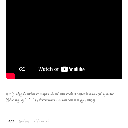
தமிழ் மற்றும் சிங்கள அரசியல் கட்சிகளின் மேதினச் சுவரொட்டிகளே
இவ்வாறு ஒட்டப்பட்டுள்ளமையை அவதானிக்க முடிகிறது.
Tags:
நிகழ்வு
யாழ்ப்பாணம்