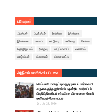
பிரிவுகள்
அரசியல்
ஆன்மீகம்
இந்தியா
இலங்கை
இலங்கை.
உலகம்
கட்டுரை
கவிதை
சினிமா
தொழிநுட்பம்
நிகழ்வு
யாழ்ப்பாணம்
வணிகம்
வாழ்வியல்
விவசாயம்
விளையாட்டு
அதிகம் வாசிக்கப்பட்டவை
செம்மணி மனிதப் புதைகுழியைப் பார்வையிட
வருகை தந்த ஐரோப்பிய ஒன்றிய உயர்மட்டப்
பிரதிநிதிகளிடம் சர்வதேச விசாரணை கோரி
மாபெரும் போராட்டம்
July 23, 2026