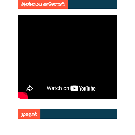
அண்மைய காணொளி
முகநூல்