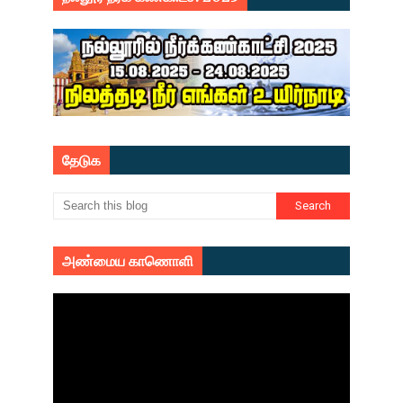
தேடுக
அண்மைய காணொளி