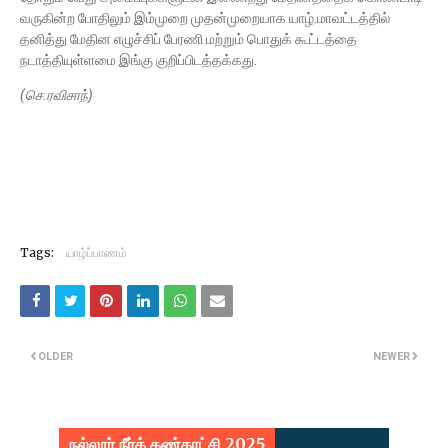
வருகின்ற போதிலும் இம்முறை முதன்முறையாக யாழ்.மாவட்டத்தில்
தனித்து மேதின எழுச்சிப் பேரணி மற்றும் பொதுக் கூட்டத்தை
நடாத்தியுள்ளமை இங்கு குறிப்பிடத்தக்கது.
(செ.ரவிசாந்)
Tags:
யாழ்ப்பாணம்
OLDER
NEWER
நல்லூர் நீர்க் கண்காட்சி 2025