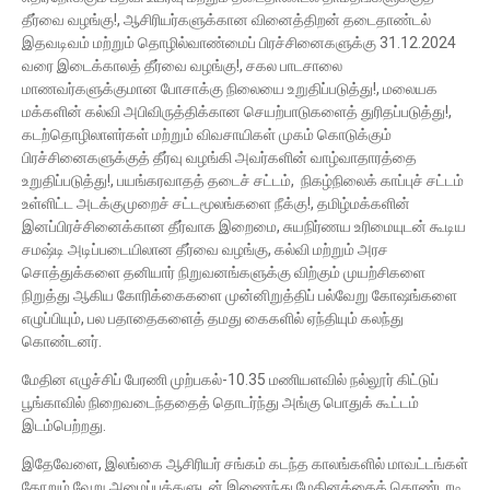
தீர்வை வழங்கு!, ஆசிரியர்களுக்கான வினைத்திறன் தடைதாண்டல்
இதவடிவம் மற்றும் தொழில்வாண்மைப் பிரச்சினைகளுக்கு 31.12.2024
வரை இடைக்காலத் தீர்வை வழங்கு!, சகல பாடசாலை
மாணவர்களுக்குமான போசாக்கு நிலையை உறுதிப்படுத்து!, மலையக
மக்களின் கல்வி அபிவிருத்திக்கான செயற்பாடுகளைத் துரிதப்படுத்து!,
கடற்தொழிலாளர்கள் மற்றும் விவசாயிகள் முகம் கொடுக்கும்
பிரச்சினைகளுக்குத் தீர்வு வழங்கி அவர்களின் வாழ்வாதாரத்தை
உறுதிப்படுத்து!, பயங்கரவாதத் தடைச் சட்டம், நிகழ்நிலைக் காப்புச் சட்டம்
உள்ளிட்ட அடக்குமுறைச் சட்டமூலங்களை நீக்கு!, தமிழ்மக்களின்
இனப்பிரச்சினைக்கான தீர்வாக இறைமை, சுயநிர்ணய உரிமையுடன் கூடிய
சமஷ்டி அடிப்படையிலான தீர்வை வழங்கு, கல்வி மற்றும் அரச
சொத்துக்களை தனியார் நிறுவனங்களுக்கு விற்கும் முயற்சிகளை
நிறுத்து ஆகிய கோரிக்கைகளை முன்னிறுத்திப் பல்வேறு கோஷங்களை
எழுப்பியும், பல பதாதைகளைத் தமது கைகளில் ஏந்தியும் கலந்து
கொண்டனர்.
மேதின எழுச்சிப் பேரணி முற்பகல்-10.35 மணியளவில் நல்லூர் கிட்டுப்
பூங்காவில் நிறைவடைந்ததைத் தொடர்ந்து அங்கு பொதுக் கூட்டம்
இடம்பெற்றது.
இதேவேளை, இலங்கை ஆசிரியர் சங்கம் கடந்த காலங்களில் மாவட்டங்கள்
தோறும் வேறு அமைப்புக்களுடன் இணைந்து மேதினத்தைக் கொண்டாடி