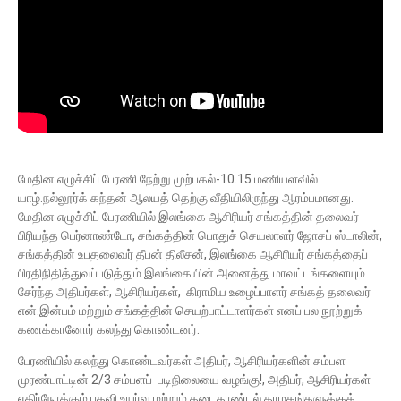
மேதின எழுச்சிப் பேரணி நேற்று முற்பகல்-10.15 மணியளவில்
யாழ்.நல்லூர்க் கந்தன் ஆலயத் தெற்கு வீதியிலிருந்து ஆரம்பமானது.
மேதின எழுச்சிப் பேரணியில் இலங்கை ஆசிரியர் சங்கத்தின் தலைவர்
பிரியந்த பெர்னாண்டோ, சங்கத்தின் பொதுச் செயலாளர் ஜோசப் ஸ்டாலின்,
சங்கத்தின் உபதலைவர் தீபன் திலீசன், இலங்கை ஆசிரியர் சங்கத்தைப்
பிரதிநிதித்துவப்படுத்தும் இலங்கையின் அனைத்து மாவட்டங்களையும்
சேர்ந்த அதிபர்கள், ஆசிரியர்கள், கிராமிய உழைப்பாளர் சங்கத் தலைவர்
என்.இன்பம் மற்றும் சங்கத்தின் செயற்பாட்டாளர்கள் எனப் பல நூற்றுக்
கணக்கானோர் கலந்து கொண்டனர்.
பேரணியில் கலந்து கொண்டவர்கள் அதிபர், ஆசிரியர்களின் சம்பள
முரண்பாட்டின் 2/3 சம்பளப் படிநிலையை வழங்கு!, அதிபர், ஆசிரியர்கள்
எதிர்நோக்கும் பதவி உயர்வு மற்றும் தடைதாண்டல் தாமதங்களுக்குத்