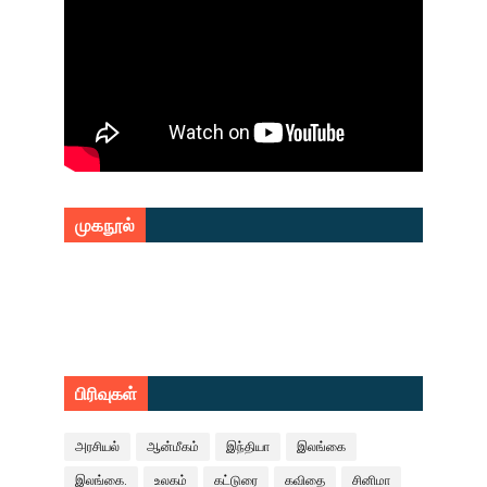
முகநூல்
பிரிவுகள்
அரசியல்
ஆன்மீகம்
இந்தியா
இலங்கை
இலங்கை.
உலகம்
கட்டுரை
கவிதை
சினிமா