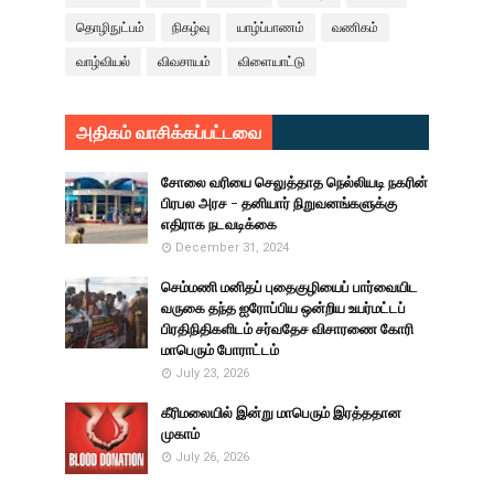
தொழிநுட்பம்
நிகழ்வு
யாழ்ப்பாணம்
வணிகம்
வாழ்வியல்
விவசாயம்
விளையாட்டு
அதிகம் வாசிக்கப்பட்டவை
சோலை வரியை செலுத்தாத நெல்லியடி நகரின்
பிரபல அரச - தனியார் நிறுவனங்களுக்கு
எதிராக நடவடிக்கை
December 31, 2024
செம்மணி மனிதப் புதைகுழியைப் பார்வையிட
வருகை தந்த ஐரோப்பிய ஒன்றிய உயர்மட்டப்
பிரதிநிதிகளிடம் சர்வதேச விசாரணை கோரி
மாபெரும் போராட்டம்
July 23, 2026
கீரிமலையில் இன்று மாபெரும் இரத்ததான
முகாம்
July 26, 2026