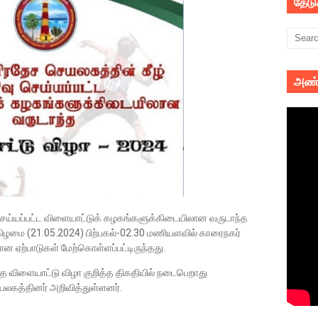
தேட
அண்
 செய்யப்பட்ட விளையாட்டுக் கழகங்களுக்கிடையிலான வருடாந்த
ிழமை (21.05.2024) பிற்பகல்-02.30 மணியளவில் காரைநகர்
ன ஏற்பாடுகள் மேற்கொள்ளப்பட்டிருந்தது.
த விளையாட்டு விழா குறித்த திகதியில் நடைபெறாது
ெயலகத்தினர் அறிவித்துள்ளனர்.