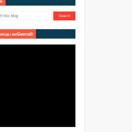
ுக
மைய காணொளி