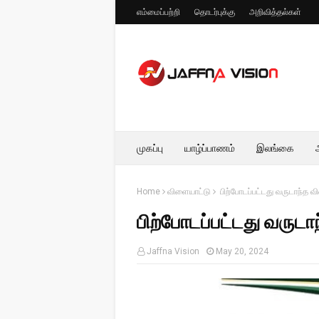
எம்மைப்பற்றி
தொடர்புக்கு
அறிவித்தல்கள்
முகப்பு
யாழ்ப்பாணம்
இலங்கை
Home
விளையாட்டு
பிற்போடப்பட்டது வருடாந்த வ
பிற்போடப்பட்டது வருட
Jaffna Vision
May 20, 2024