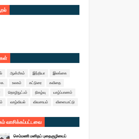
ூல்
ுகள்
ல்
ஆன்மீகம்
இந்தியா
இலங்கை
கை.
உலகம்
கட்டுரை
கவிதை
ா
தொழிநுட்பம்
நிகழ்வு
யாழ்ப்பாணம்
ம்
வாழ்வியல்
விவசாயம்
விளையாட்டு
ம் வாசிக்கப்பட்டவை
செம்மணி மனிதப் புதைகுழியைப்