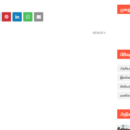
முகந
NEWER
பிரிவ
அரசிய
இலங்
சினிம
வணிக
அதிக