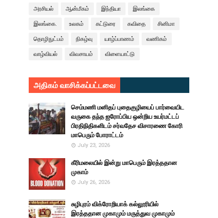
அரசியல்
ஆன்மீகம்
இந்தியா
இலங்கை
இலங்கை.
உலகம்
கட்டுரை
கவிதை
சினிமா
தொழிநுட்பம்
நிகழ்வு
யாழ்ப்பாணம்
வணிகம்
வாழ்வியல்
விவசாயம்
விளையாட்டு
அதிகம் வாசிக்கப்பட்டவை
செம்மணி மனிதப் புதைகுழியைப் பார்வையிட
வருகை தந்த ஐரோப்பிய ஒன்றிய உயர்மட்டப்
பிரதிநிதிகளிடம் சர்வதேச விசாரணை கோரி
மாபெரும் போராட்டம்
July 23, 2026
கீரிமலையில் இன்று மாபெரும் இரத்ததான
முகாம்
July 26, 2026
சுழிபுரம் விக்ரோறியாக் கல்லூரியில்
இரத்ததான முகாமும் மருத்துவ முகாமும்