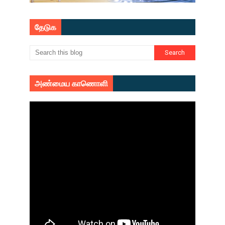
தேடுக
அண்மைய காணொளி