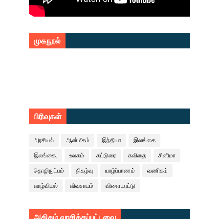
முகநூல்
பிரிவுகள்
அரசியல்
ஆன்மீகம்
இந்தியா
இலங்கை
இலங்கை.
உலகம்
கட்டுரை
கவிதை
சினிமா
தொழிநுட்பம்
நிகழ்வு
யாழ்ப்பாணம்
வணிகம்
வாழ்வியல்
விவசாயம்
விளையாட்டு
அதிகம் வாசிக்கப்பட்டவை