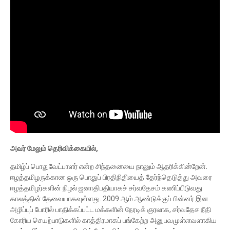
அவர் மேலும் தெரிவிக்கையில்,
தமிழ்ப் பொதுவேட்பாளர் என்ற சிந்தனையை நானும் ஆதரிக்கின்றேன்.
ஈழத்தமிழருக்கான ஒரு பொதுப் பிரதிநிதியைத் தேர்ந்தெடுத்து அவரை
ஈழத்தமிழர்களின் நிழல் ஜனாதிபதியாகச் சர்வதேசம் கணிப்பிடுவது
காலத்தின் தேவையாகவுள்ளது. 2009 ஆம் ஆண்டுக்குப் பின்னர் இன
அழிப்புப் போரில் பாதிக்கப்பட்ட மக்களின் நேரடிக் குரலாக, சர்வதேச நீதி
கோரிய செயற்பாடுகளில் காத்திரமாகப் பங்கேற்ற அனுபவமுள்ளவளாகிய