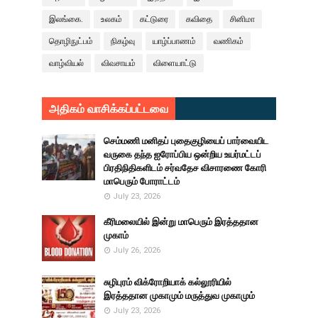
இலங்கை.
உலகம்
கட்டுரை
கவிதை
சினிமா
தொழிநுட்பம்
நிகழ்வு
யாழ்ப்பாணம்
வணிகம்
வாழ்வியல்
விவசாயம்
விளையாட்டு
அதிகம் வாசிக்கப்பட்டவை
செம்மணி மனிதப் புதைகுழியைப் பார்வையிட
வருகை தந்த ஐரோப்பிய ஒன்றிய உயர்மட்டப்
பிரதிநிதிகளிடம் சர்வதேச விசாரணை கோரி
மாபெரும் போராட்டம்
July 23, 2026
கீரிமலையில் இன்று மாபெரும் இரத்ததான
முகாம்
July 26, 2026
சுழிபுரம் விக்ரோறியாக் கல்லூரியில்
இரத்ததான முகாமும் மருத்துவ முகாமும்
July 23, 2026