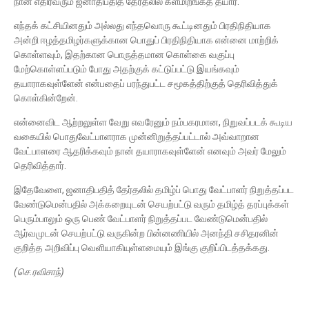
நான் எதிர்வரும் ஜனாதிபதித் தேர்தலில் களமிறங்கத் தயார்.
எந்தக் கட்சியினதும் அல்லது எந்தவொரு கூட்டினதும் பிரதிநிதியாக
அன்றி ஈழத்தமிழர்களுக்கான பொதுப் பிரதிநிதியாக என்னை மாற்றிக்
கொள்ளவும், இதற்கான பொருத்தமான கொள்கை வகுப்பு
மேற்கொள்ளப்படும் போது அதற்குக் கட்டுப்பட்டு இயங்கவும்
தயாராகவுள்ளேன் என்பதைப் பரந்துபட்ட சமூகத்திற்குத் தெரிவித்துக்
கொள்கின்றேன்.
என்னைவிட ஆற்றலுள்ள வேறு எவரேனும் நம்பகரமான, நிறுவப்படக் கூடிய
வகையில் பொதுவேட்பாளராக முன்னிறுத்தப்பட்டால் அவ்வாறான
வேட்பாளரை ஆதரிக்கவும் நான் தயாராகவுள்ளேன் எனவும் அவர் மேலும்
தெரிவித்தார்.
இதேவேளை, ஜனாதிபதித் தேர்தலில் தமிழ்ப் பொது வேட்பாளர் நிறுத்தப்பட
வேண்டுமென்பதில் அக்கறையுடன் செயற்பட்டு வரும் தமிழ்த் தரப்புக்கள்
பெரும்பாலும் ஒரு பெண் வேட்பாளர் நிறுத்தப்பட வேண்டுமென்பதில்
ஆர்வமுடன் செயற்பட்டு வருகின்ற பின்னணியில் அனந்தி சசிதரனின்
குறித்த அறிவிப்பு வெளியாகியுள்ளமையும் இங்கு குறிப்பிடத்தக்கது.
(செ.ரவிசாந்)