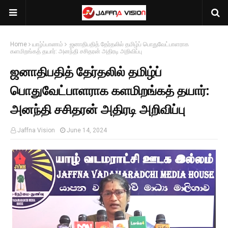
Home
யாழ்ப்பாணம்
ஜனாதிபதித் தேர்தலில் தமிழ்ப் பொதுவேட்பாளராக
களமிறங்கத் தயார்: அனந்தி சசிதரன் அதிரடி அறிவிப்பு
ஜனாதிபதித் தேர்தலில் தமிழ்ப்
பொதுவேட்பாளராக களமிறங்கத் தயார்:
அனந்தி சசிதரன் அதிரடி அறிவிப்பு
Jaffna Vision
June 14, 2024