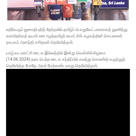
எதிர்வரும் ஜனாதிபதித் தேர்தலில் தமிழ்ப் பொதுவேட்பாளராகத் துணிந்து
களமிறங்கத் தயார் என ஈழத்தமிழர் சுயாட்சிக் கழகத்தின் செயலாளர்
நாயகம் அனந்தி சசிதரன் தெரிவித்தார்.
யாழ்.வடமராட்சி ஊடக இல்லத்தில் இன்று வெள்ளிக்கிழமை
(14.06.2024) நடைபெற்ற ஊடக சந்திப்பில் கலந்து கொண்டு கருத்துத்
தெரிவித்த போதே அவர் மேற்கண்டவாறு தெரிவித்தார்.