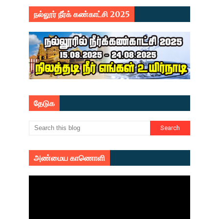
நல்லூர் நீர்க் கண்காட்சி 2025
தேடுக
அண்மைய காணொளி