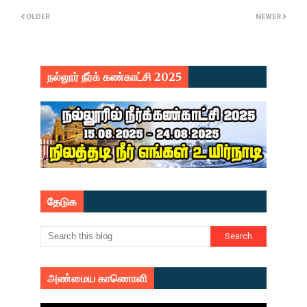
OLDER
NEWER
நல்லூர் நீர்க் கண்காட்சி 2025
தேடுக
அண்மைய காணொளி