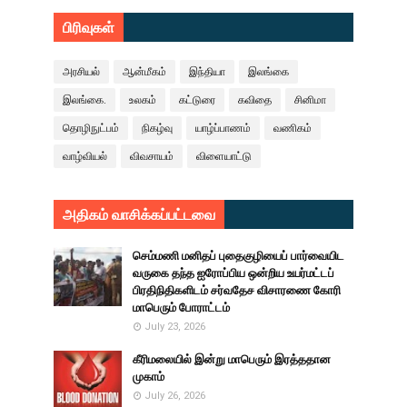
பிரிவுகள்
அரசியல்
ஆன்மீகம்
இந்தியா
இலங்கை
இலங்கை.
உலகம்
கட்டுரை
கவிதை
சினிமா
தொழிநுட்பம்
நிகழ்வு
யாழ்ப்பாணம்
வணிகம்
வாழ்வியல்
விவசாயம்
விளையாட்டு
அதிகம் வாசிக்கப்பட்டவை
செம்மணி மனிதப் புதைகுழியைப் பார்வையிட
வருகை தந்த ஐரோப்பிய ஒன்றிய உயர்மட்டப்
பிரதிநிதிகளிடம் சர்வதேச விசாரணை கோரி
மாபெரும் போராட்டம்
July 23, 2026
கீரிமலையில் இன்று மாபெரும் இரத்ததான
முகாம்
July 26, 2026