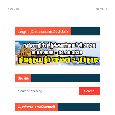
OLDER
NEWER
நல்லூர் நீர்க் கண்காட்சி 2025
தேடுக
அண்மைய காணொளி