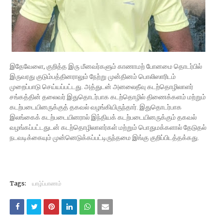
இதேவேளை, குறித்த இரு மீனவர்களும் காணாமற் போனமை தொடர்பில்
இருவரது குடும்பத்தினராலும் நேற்று முன்தினம் பொலிஸாரிடம்
முறைப்பாடு செய்யப்பட்டது. அத்துடன் அனலைதீவு கடற்தொழிலாளர்
சங்கத்தின் தலைவர் இதுதொடர்பாக கடற்தொழில் திணைக்களம் மற்றும்
கடற்படையினருக்குத் தகவல் வழங்கியிருந்தார். இதுதொடர்பாக
இலங்கைக் கடற்படையினரால் இந்தியக் கடற்படையினருக்கும் தகவல்
வழங்கப்பட்டதுடன் கடற்தொழிலாளர்கள் மற்றும் பொதுமக்களால் தேடுதல்
நடவடிக்கையும் முன்னெடுக்கப்பட்டிருந்தமை இங்கு குறிப்பிடத்தக்கது.
Tags:
யாழ்ப்பாணம்