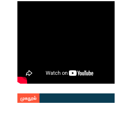
முகநூல்