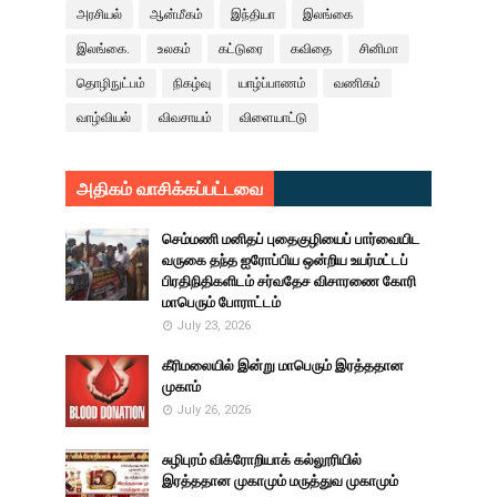
அரசியல்
ஆன்மீகம்
இந்தியா
இலங்கை
இலங்கை.
உலகம்
கட்டுரை
கவிதை
சினிமா
தொழிநுட்பம்
நிகழ்வு
யாழ்ப்பாணம்
வணிகம்
வாழ்வியல்
விவசாயம்
விளையாட்டு
அதிகம் வாசிக்கப்பட்டவை
செம்மணி மனிதப் புதைகுழியைப் பார்வையிட
வருகை தந்த ஐரோப்பிய ஒன்றிய உயர்மட்டப்
பிரதிநிதிகளிடம் சர்வதேச விசாரணை கோரி
மாபெரும் போராட்டம்
July 23, 2026
கீரிமலையில் இன்று மாபெரும் இரத்ததான
முகாம்
July 26, 2026
சுழிபுரம் விக்ரோறியாக் கல்லூரியில்
இரத்ததான முகாமும் மருத்துவ முகாமும்