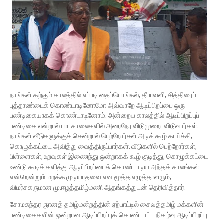
நாங்கள் கற்கும் காலத்தில் எப்படி தைப்பொங்கல், தீபாவளி, சித்திரைப்
புத்தாண்டைக் கொண்டாடினோமோ அவ்வாறே ஆடிப்பிறப்பை ஒரு
பண்டிகையாகக் கொண்டாடினோம். அன்றைய காலத்தில் ஆடிப்பிறப்புப்
பண்டிகை என்றால் பாடசாலைகளில் அரைநேர விடுமுறை விடுவார்கள்.
நாங்கள் வீடுகளுக்குச் சென்றால் பெற்றோர்கள் அடிக் கூழ் காய்ச்சி,
கொழுக்கட்டை அவித்து வைத்திருப்பார்கள். வீடுகளில் பெற்றோர்கள்,
பிள்ளைகள், உறவுகள் இணைந்து ஒன்றாகக் கூழ் குடித்து, கொழுக்கட்டை
உண்டு கூடிக் களித்து ஆடிப்பிறப்பைக் கொண்டாடிய அந்தக் காலங்கள்
என்றென்றும் மறக்க முடியாதவை என மூத்த எழுத்தாளரும்,
விமர்சகருமான மு.ஈழத்தமிழ்மணி ஆதங்கத்துடன் தெரிவித்தார்.
சோமசுந்தர ஞானத் தமிழ்மன்றத்தின் ஏற்பாட்டில் சைவத்தமிழ் மக்களின்
பண்டிகைகளின் ஒன்றான ஆடிப்பிறப்புக் கொண்டாட்ட நிகழ்வு ஆடிப்பிறப்பு