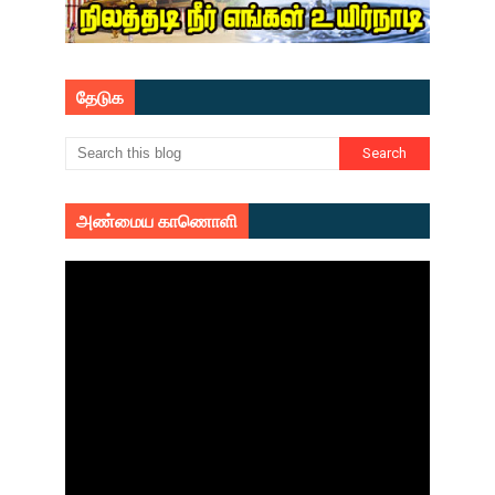
தேடுக
அண்மைய காணொளி