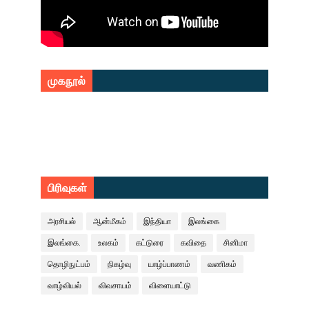
முகநூல்
பிரிவுகள்
அரசியல்
ஆன்மீகம்
இந்தியா
இலங்கை
இலங்கை.
உலகம்
கட்டுரை
கவிதை
சினிமா
தொழிநுட்பம்
நிகழ்வு
யாழ்ப்பாணம்
வணிகம்
வாழ்வியல்
விவசாயம்
விளையாட்டு