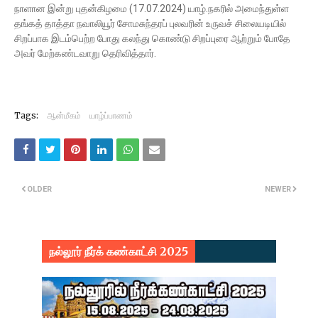
நாளான இன்று புதன்கிழமை (17.07.2024) யாழ்.நகரில் அமைந்துள்ள
தங்கத் தாத்தா நவாலியூர் சோமசுந்தரப் புலவரின் உருவச் சிலையடியில்
சிறப்பாக இடம்பெற்ற போது கலந்து கொண்டு சிறப்புரை ஆற்றும் போதே
அவர் மேற்கண்டவாறு தெரிவித்தார்.
Tags:
ஆன்மீகம்
யாழ்ப்பாணம்
OLDER
NEWER
நல்லூர் நீர்க் கண்காட்சி 2025