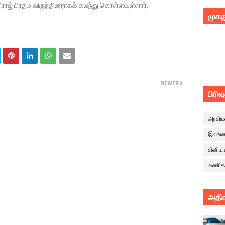
ரவிராஜ் பிரதம விருந்தினராகக் கலந்து கொள்ளவுள்ளார்.
முகந
NEWER
பிரிவ
அரசிய
இலங்
சினிம
வணிக
அதிக