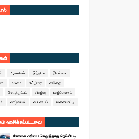
ூல்
ுகள்
ல்
ஆன்மீகம்
இந்தியா
இலங்கை
கை.
உலகம்
கட்டுரை
கவிதை
ா
தொழிநுட்பம்
நிகழ்வு
யாழ்ப்பாணம்
ம்
வாழ்வியல்
விவசாயம்
விளையாட்டு
ம் வாசிக்கப்பட்டவை
சோலை வரியை செலுத்தாத நெல்லியடி