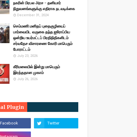
நகரின் பிரபல அரச - தனியார்
நிறுவனங்களுக்கு எதிராக நடவடிக்கை
December 31, 2024
செம்மணி மனிதப் புதைகுழியைப்
பார்வையிட வருகை தந்த ஐரோப்பிய
ஒன்றிய உயர்மட்டப் பிரதிநிதிகளிடம்
சர்வதேச விசாரணை கோரி மாபெரும்
போராட்டம்
July 23, 2026
கீரிமலையில் இன்று மாபெரும்
இரத்ததான முகாம்
July 26, 2026
ial Plugin