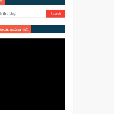
ுக
மைய காணொளி