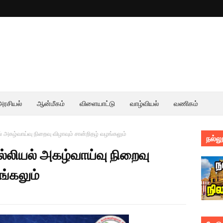
அரசியல்
ஆன்மீகம்
விளையாட்டு
வாழ்வியல்
வணிகம்
ழ்வாய்வு நிறைவு விழாவும் சான்றிதழ் வழங்கலும்
நல்லூ
ியல் அகழ்வாய்வு நிறைவு
ங்கலும்