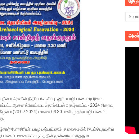
தேட
அண்
ரிமை அலகின் நிதிப் பங்களிப்புடனும் யாழ்ப்பாண மரபுரிமை
ப்பட்ட ஆனைக்கோட்டை தொல்லியல் அகழ்வாய்வு- 2024 நிறைவு
்கிழமை (20.07.2024) மாலை-03.30 மணி முதல் யாழ்ப்பாணம்
ு.
்நாள் பேராசிரியர். பரமு புஷ்பரட்ணம் தலைமையில் இடம்பெறவுள்ள
 யாழ்ப்பாணப் பல்கலைக்கழகத்தின் முன்னாள் மருத்துவ