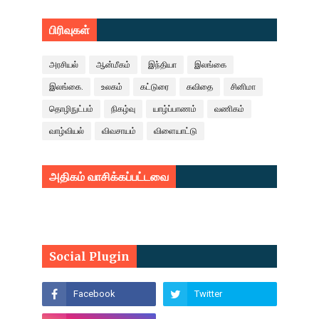
பிரிவுகள்
அரசியல்
ஆன்மீகம்
இந்தியா
இலங்கை
இலங்கை.
உலகம்
கட்டுரை
கவிதை
சினிமா
தொழிநுட்பம்
நிகழ்வு
யாழ்ப்பாணம்
வணிகம்
வாழ்வியல்
விவசாயம்
விளையாட்டு
அதிகம் வாசிக்கப்பட்டவை
Social Plugin