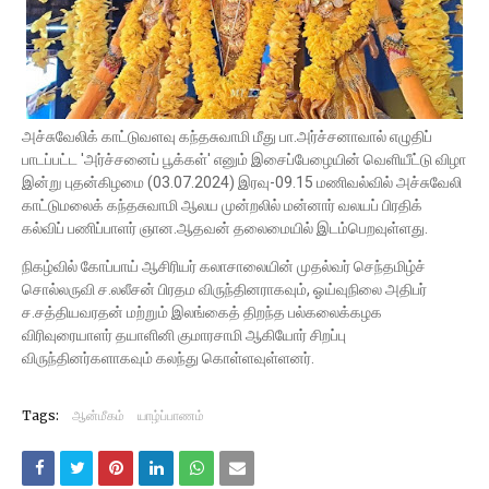
அச்சுவேலிக் காட்டுவளவு கந்தசுவாமி மீது பா.அர்ச்சனாவால் எழுதிப்
பாடப்பட்ட 'அர்ச்சனைப் பூக்கள்' எனும் இசைப்பேழையின் வெளியீட்டு விழா
இன்று புதன்கிழமை (03.07.2024) இரவு-09.15 மணிவல்வில் அச்சுவேலி
காட்டுமலைக் கந்தசுவாமி ஆலய முன்றலில் மன்னார் வலயப் பிரதிக்
கல்விப் பணிப்பாளர் ஞான.ஆதவன் தலைமையில் இடம்பெறவுள்ளது.
நிகழ்வில் கோப்பாய் ஆசிரியர் கலாசாலையின் முதல்வர் செந்தமிழ்ச்
சொல்லருவி ச.லலீசன் பிரதம விருந்தினராகவும், ஓய்வுநிலை அதிபர்
ச.சத்தியவரதன் மற்றும் இலங்கைத் திறந்த பல்கலைக்கழக
விரிவுரையாளர் தயாளினி குமாரசாமி ஆகியோர் சிறப்பு
விருந்தினர்களாகவும் கலந்து கொள்ளவுள்ளனர்.
Tags:
ஆன்மீகம்
யாழ்ப்பாணம்