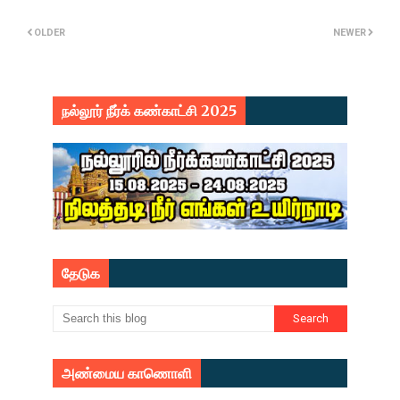
OLDER
NEWER
நல்லூர் நீர்க் கண்காட்சி 2025
தேடுக
அண்மைய காணொளி