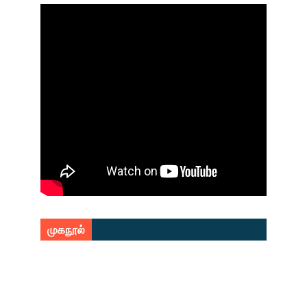
முகநூல்