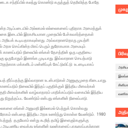
ஊடக சந்திப்பில் கலந்து கொண்டு கருத்துத் தெரிவித்த போதே
முகந
என்ற அடிப்படையில் அல்லாமல் எல்லைகளைப் புதிதாக அமைத்துக்
ங்கை இடையில் இரகசியமான முறையில் பேச்சுவார்த்தைகள்
ளதாக அறியக் கூடியதாகவுள்ளது. அவ்வாறானதொரு முயற்சி
ில் அரசு செய்கின்ற மிகப் பெரும் துரோகமாக அமையும்.
் காணப்படும் நிலையில் எங்கள் தேசத்தின் ஒரு பகுதியை
பிரிவ
தற்கு ஒருபோதும் இணங்க முடியாது. இவ்வாறான செயற்பாடு
 அதற்காக மக்களிடம் மன்னிப்புக் கேட்டுவிட்டு உடனடியாகப்
அரசிய
இலங்
த் தீர்ப்பதற்கு இவ்வாறான உடன்பாடுகள் அணுகுமுறை கிடையாது.
சினிம
காணப்படும் நிலையில் இந்தப் பகுதிக்குள் இந்திய மீனவர்கள்
ுதி மீனவர்களின் வாழ்வாதாரம் பாதிக்கப்படும் வகையில் இந்திய
வணிக
து நிறுத்தப்பட வேண்டும் என்பது எங்களின் நிலைப்பாடு.
்லைகளை எங்கள் அனுமதி இல்லாமல் பெற்றுக் கொள்வது
அதிக
் துரோகம் என்பதை இந்திய அரசு உணர்ந்து கொள்ள வேண்டும். 1980
 பெற்றுத் தருவோம் என்று கூறித் தமிழ் இளைஞர்களுக்கு
 அடிபணிய வைத்து உங்களின் நலன்களைப் பாதுகாப்பதற்கான