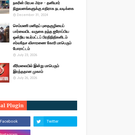
நகரின் பிரபல அரச - தனியார்
நிறுவனங்களுக்கு எதிராக நடவடிக்கை
December 31, 2024
செம்மணி மனிதப் புதைகுழியைப்
பார்வையிட வருகை தந்த ஐரோப்பிய
ஒன்றிய உயர்மட்டப் பிரதிநிதிகளிடம்
சர்வதேச விசாரணை கோரி மாபெரும்
போராட்டம்
July 23, 2026
கீரிமலையில் இன்று மாபெரும்
இரத்ததான முகாம்
July 26, 2026
ial Plugin