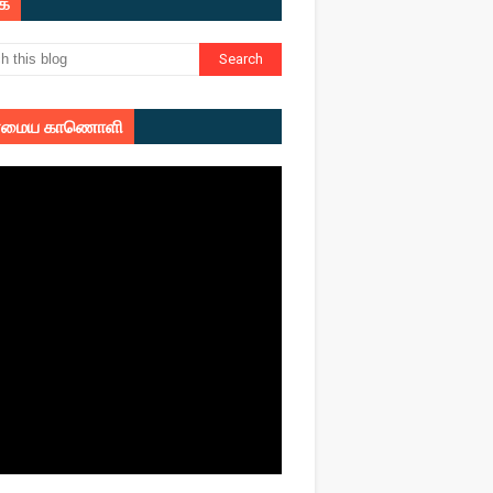
ுக
மைய காணொளி