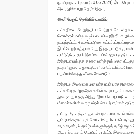
ஞாயிற்றுக்கிழமை (30.06.2024) இடம்பெற்ற 
அவர் இவ்வாறு தெரிவித்தார்.
அவர் மேலும் தெரிவிக்கையில்,
கச்சதீவை மீள இந்தியா பெற்றுக் கொள்தல் 
கொள்தல் என்ற அடிப்படையில் இந்தியா- இல
நடாத்தப்பட்டு உடன்பாடுகள் எட்டப்பட்டுள்
இடம்பெற்றிருந்தால் அது இந்த நாட்டுக்கு ரண
தமிழ்த்தேசமும் இலங்கையின் ஒரு பகுதியாகக
இந்தியாவுக்குத் தாரை வார்த்துக் கொடுப்ப
நடந்திருந்தால் ஜனாதிபதி ரணில் விக்ரமசிங்க
பதவியிலிருந்து விலக வேண்டும்.
இந்திய- இலங்கை மீனவர்களின் பிரச்சினையை
கச்சதீவு தமிழ்த்தேசத்தின் கடற்பகுதியாகக் 
நுழைவதும் ஒரு அத்துமீறிய செயற்பாடு. வடபக
மீனவர்களின் அத்துமீறல் செயற்பாடுகள் தடுத்
தமிழ்த் தேசத்துக்குச் சொந்தமான கடல் எல
தமிழ்மக்களுக்குச் செய்கின்ற மிகப் பெரும
ஆம் ஆண்டில் தமிழ்மக்களுக்குத் தமிழ் ஈழம்
ஆயுதங்களைக் கொடுத்து விட்டு இலங்கையை