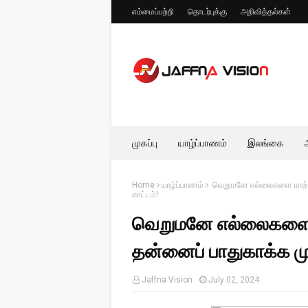
எம்மைப்பற்றி
தொடர்புக்கு
அறிவித்தல்கள்
முகப்பு
யாழ்ப்பாணம்
இலங்கை
Home
யாழ்ப்பாணம்
வெறுமனே எல்லைகளை மாற்றியம
காட்டம்!
வெறுமனே எல்லைகளை ம
தன்னைப் பாதுகாக்க முட
Jaffna Vision
July 02, 2024