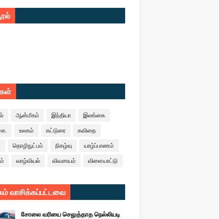
ூல்
ுகள்
ல்
ஆன்மீகம்
இந்தியா
இலங்கை
கை.
உலகம்
கட்டுரை
கவிதை
ா
தொழிநுட்பம்
நிகழ்வு
யாழ்ப்பாணம்
ம்
வாழ்வியல்
விவசாயம்
விளையாட்டு
ம் வாசிக்கப்பட்டவை
சோலை வரியை செலுத்தாத நெல்லியடி