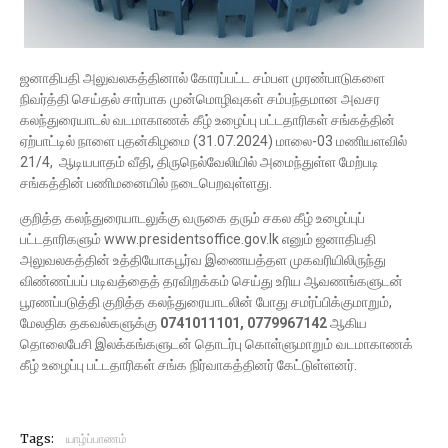
ஜனாதிபதி அலுவலகத்தினால் கோரப்பட்ட சம்பள முரண்பாடுகளை
நிவர்த்தி செய்தல் சார்பாக முன்மொழிவுகள் சம்பந்தமான அவசர
கலந்துரையாடல் வடமாகாணக் கீழ் உழைப்பு பட்டதாரிகள் சங்கத்தின்
ஏற்பாட்டில் நாளை புதன்கிழமை (31.07.2024) மாலை-03 மணியளவில்
21/4, ஆடியபாதம் வீதி, திருநெல்வேலியில் அமைந்துள்ள மேற்படி
சங்கத்தின் பணிமனையில் நடைபெறவுள்ளது.
குறித்த கலந்துரையாடலுக்கு வருகை தரும் சகல கீழ் உழைப்புப்
பட்டதாரிகளும் www.presidentsoffice.gov.lk எனும் ஜனாதிபதி
அலுவலகத்தின் உத்தியோகபூர்வ இணையத்தள முகவரியிலிருந்து
விண்ணப்பப் படிவத்தைத் தரவிறக்கம் செய்து உரிய ஆவணங்களுடன்
பூரணப்படுத்தி குறித்த கலந்துரையாடலின் போது சமர்ப்பிக்குமாறும்,
மேலதிக தகவல்களுக்கு
0741011101, 0779967142
ஆகிய
தொலைபேசி இலக்கங்களுடன் தொடர்பு கொள்ளுமாறும் வடமாகாணக்
கீழ் உழைப்பு பட்டதாரிகள் சங்க நிர்வாகத்தினர் கேட்டுள்ளனர்.
Tags:
யாழ்ப்பாணம்