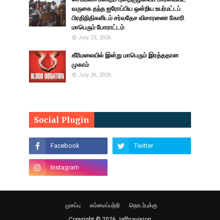
வருகை தந்த ஐரோப்பிய ஒன்றிய உயர்மட்டப்
பிரதிநிதிகளிடம் சர்வதேச விசாரணை கோரி
மாபெரும் போராட்டம்
July 23, 2026
கீரிமலையில் இன்று மாபெரும் இரத்ததான
முகாம்
July 26, 2026
Social Plugin
முகப்பு
எம்மைப்பற்றி
தொடர்புக்கு
Copyright ©
2026
Jaffnavision