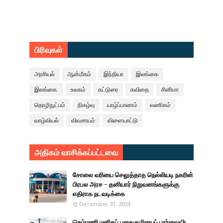
பிரிவுகள்
அரசியல்
ஆன்மீகம்
இந்தியா
இலங்கை
இலங்கை.
உலகம்
கட்டுரை
கவிதை
சினிமா
தொழிநுட்பம்
நிகழ்வு
யாழ்ப்பாணம்
வணிகம்
வாழ்வியல்
விவசாயம்
விளையாட்டு
அதிகம் வாசிக்கப்பட்டவை
சோலை வரியை செலுத்தாத நெல்லியடி நகரின்
பிரபல அரச - தனியார் நிறுவனங்களுக்கு
எதிராக நடவடிக்கை
December 31, 2024
செம்மணி மனிதப் புதைகுழியைப் பார்வையிட