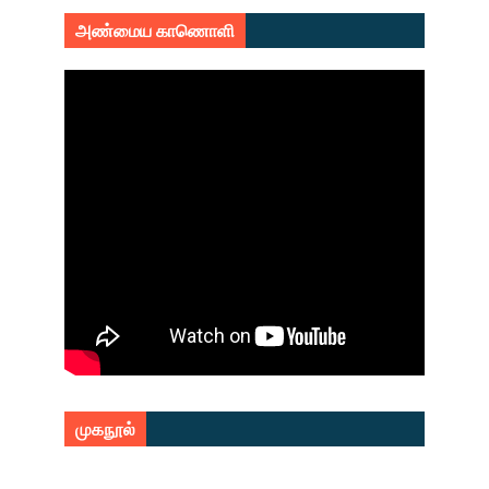
அண்மைய காணொளி
முகநூல்