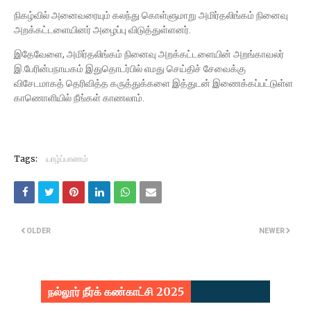
நிகழ்வில் அனைவரையும் கலந்து கொள்ளுமாறு அமிர்தலிங்கம் நினைவு
அறக்கட்டளையினர் அழைப்பு விடுத்துள்ளனர்.
இதேவேளை, அமிர்தலிங்கம் நினைவு அறக்கட்டளையின் அறங்காவலர்
இ.பேரின்பநாயகம் இதுதொடர்பில் எமது செய்திச் சேவைக்கு
விசேடமாகத் தெரிவித்த கருத்துக்களை இத்துடன் இணைக்கப்பட்டுள்ள
காணொளியில் நீங்கள் காணலாம்.
Tags:
யாழ்ப்பாணம்
OLDER
NEWER
நல்லூர் நீர்க் கண்காட்சி 2025