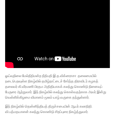
ஓய்வுநிலை மேல்நீதிமன்ற நீதிபதி இ.த.விக்னராசா தலைமையில்
நடைபெறவுள்ள நிகழ்வில் தமிழ்நாட்டைச் சேர்ந்த திராவிடர் கழகத்
தலைவர் கி.வீரமணி பிரதம அதிதியாகக் கலந்து கொண்டு நினைவுப்
பேருரை ஆற்றுவார். இந் நிகழ்வில் கலந்து கொள்வதற்காக அவர் இன்று
வெள்ளிக்கிழமை விமானம் மூலம் யாழ்.வருகை தந்துள்ளார்.
இந் நிகழ்வில் தென்னிந்தியத் திருச்சபையின் ஆயர் கலாநிதி.
வி.பத்மதயாளன் கலந்து கொண்டு சிறப்புரை நிகழ்த்துவார்.