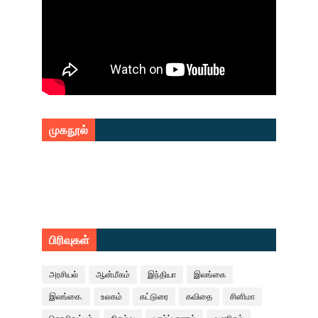
முகநூல்
பிரிவுகள்
அரசியல்
ஆன்மீகம்
இந்தியா
இலங்கை
இலங்கை.
உலகம்
கட்டுரை
கவிதை
சினிமா