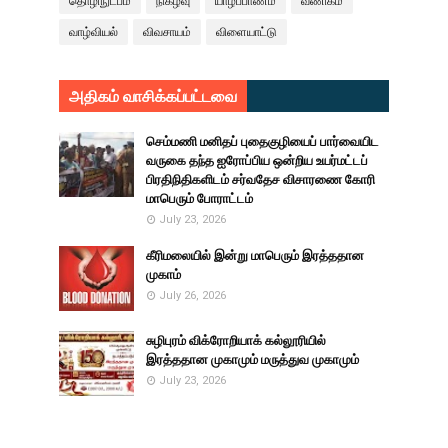
தொழிநுட்பம்
நிகழ்வு
யாழ்ப்பாணம்
வணிகம்
வாழ்வியல்
விவசாயம்
விளையாட்டு
அதிகம் வாசிக்கப்பட்டவை
செம்மணி மனிதப் புதைகுழியைப் பார்வையிட
வருகை தந்த ஐரோப்பிய ஒன்றிய உயர்மட்டப்
பிரதிநிதிகளிடம் சர்வதேச விசாரணை கோரி
மாபெரும் போராட்டம்
July 23, 2026
கீரிமலையில் இன்று மாபெரும் இரத்ததான
முகாம்
July 26, 2026
சுழிபுரம் விக்ரோறியாக் கல்லூரியில்
இரத்ததான முகாமும் மருத்துவ முகாமும்
July 23, 2026