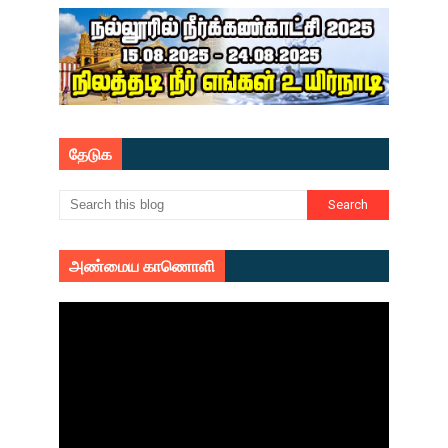
தேடுக
அண்மைய காணொளி