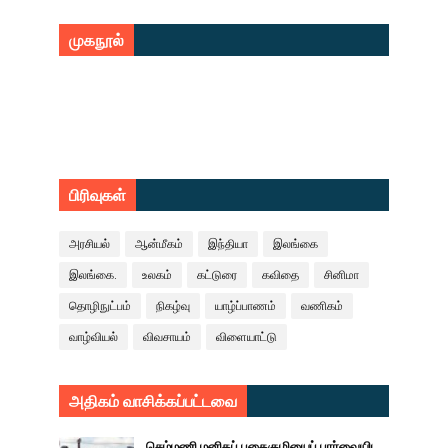
முகநூல்
பிரிவுகள்
அரசியல்
ஆன்மீகம்
இந்தியா
இலங்கை
இலங்கை.
உலகம்
கட்டுரை
கவிதை
சினிமா
தொழிநுட்பம்
நிகழ்வு
யாழ்ப்பாணம்
வணிகம்
வாழ்வியல்
விவசாயம்
விளையாட்டு
அதிகம் வாசிக்கப்பட்டவை
செம்மணி மனிதப் புதைகுழியைப் பார்வையிட