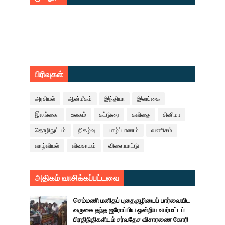
பிரிவுகள்
அரசியல்
ஆன்மீகம்
இந்தியா
இலங்கை
இலங்கை.
உலகம்
கட்டுரை
கவிதை
சினிமா
தொழிநுட்பம்
நிகழ்வு
யாழ்ப்பாணம்
வணிகம்
வாழ்வியல்
விவசாயம்
விளையாட்டு
அதிகம் வாசிக்கப்பட்டவை
செம்மணி மனிதப் புதைகுழியைப் பார்வையிட
வருகை தந்த ஐரோப்பிய ஒன்றிய உயர்மட்டப்
பிரதிநிதிகளிடம் சர்வதேச விசாரணை கோரி