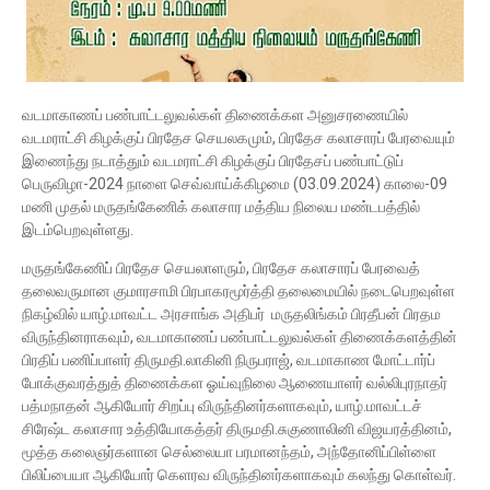
வடமாகாணப் பண்பாட்டலுவல்கள் திணைக்கள அனுசரணையில்
வடமராட்சி கிழக்குப் பிரதேச செயலகமும், பிரதேச கலாசாரப் பேரவையும்
இணைந்து நடாத்தும் வடமராட்சி கிழக்குப் பிரதேசப் பண்பாட்டுப்
பெருவிழா-2024 நாளை செவ்வாய்க்கிழமை (03.09.2024) காலை-09
மணி முதல் மருதங்கேணிக் கலாசார மத்திய நிலைய மண்டபத்தில்
இடம்பெறவுள்ளது.
மருதங்கேணிப் பிரதேச செயலாளரும், பிரதேச கலாசாரப் பேரவைத்
தலைவருமான குமாரசாமி பிரபாகரமூர்த்தி தலைமையில் நடைபெறவுள்ள
நிகழ்வில் யாழ்.மாவட்ட அரசாங்க அதிபர் மருதலிங்கம் பிரதீபன் பிரதம
விருந்தினராகவும், வடமாகாணப் பண்பாட்டலுவல்கள் திணைக்களத்தின்
பிரதிப் பணிப்பாளர் திருமதி.லாகினி நிருபராஜ், வடமாகாண மோட்டார்ப்
போக்குவரத்துத் திணைக்கள ஓய்வுநிலை ஆணையாளர் வல்லிபுரநாதர்
பத்மநாதன் ஆகியோர் சிறப்பு விருந்தினர்களாகவும், யாழ்.மாவட்டச்
சிரேஷ்ட கலாசார உத்தியோகத்தர் திருமதி.சுகுணாலினி விஜயரத்தினம்,
மூத்த கலைஞர்களான செல்லையா பரமானந்தம், அந்தோனிப்பிள்ளை
பிலிப்பையா ஆகியோர் கெளரவ விருந்தினர்களாகவும் கலந்து கொள்வர்.