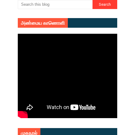
அண்மைய காணொளி
முகநூல்