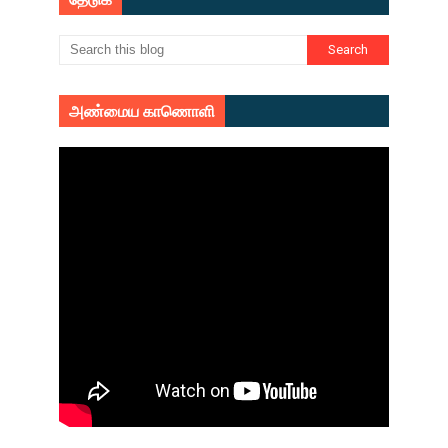
அண்மைய காணொளி