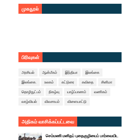
முகநூல்
பிரிவுகள்
அரசியல்
ஆன்மீகம்
இந்தியா
இலங்கை
இலங்கை.
உலகம்
கட்டுரை
கவிதை
சினிமா
தொழிநுட்பம்
நிகழ்வு
யாழ்ப்பாணம்
வணிகம்
வாழ்வியல்
விவசாயம்
விளையாட்டு
அதிகம் வாசிக்கப்பட்டவை
செம்மணி மனிதப் புதைகுழியைப் பார்வையிட