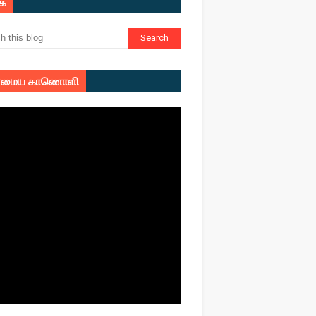
ுக
மைய காணொளி