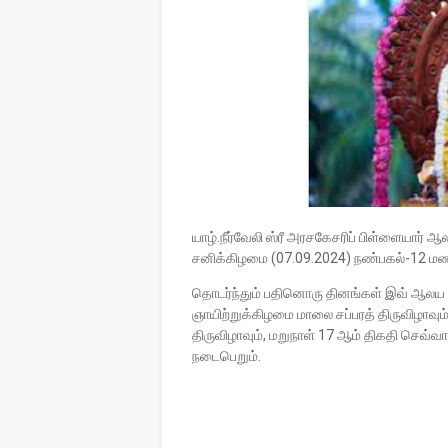
யாழ்.நீர்வேலி ஸ்ரீ அரசகேசரிப் பிள்ளையார்
சனிக்கிழமை (07.09.2024) நண்பகல்-12 மண
தொடர்ந்தும் பதினொரு தினங்கள் இவ் ஆலய ம
ஞாயிற்றுக்கிழமை மாலை சப்பரத் திருவிழாவும
திருவிழாவும், மறுநாள் 17 ஆம் திகதி செவ்வா
நடைபெறும்.