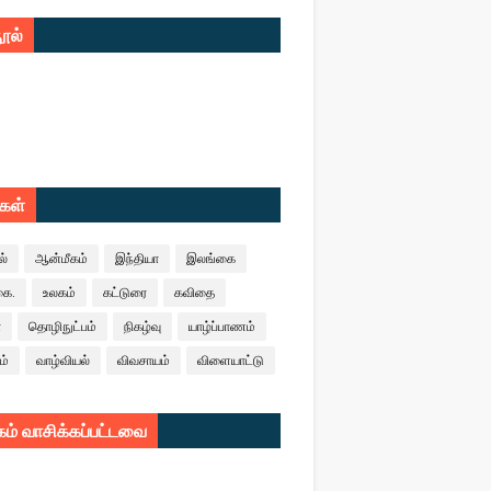
ூல்
ுகள்
ல்
ஆன்மீகம்
இந்தியா
இலங்கை
கை.
உலகம்
கட்டுரை
கவிதை
ா
தொழிநுட்பம்
நிகழ்வு
யாழ்ப்பாணம்
ம்
வாழ்வியல்
விவசாயம்
விளையாட்டு
ம் வாசிக்கப்பட்டவை