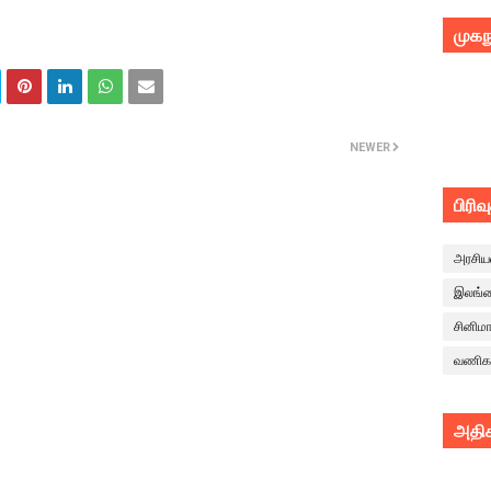
முகந
NEWER
பிரிவ
அரசிய
இலங்
சினிம
வணிக
அதிக