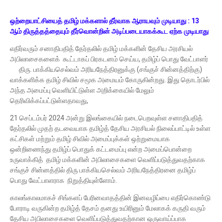
ஒற்றையாட்சியைத் தமிழ் மக்களால் தீர்வாக ஆராயவும் முடியாது : 13
ஆம் திருத்தத்தையும் தீர்வொன்றின் அடிப்படையாகக்கூட ஏற்க முடியாது
எதிர்வரும் சனாதிபதித் தேர்தலில் தமிழ் மக்களின் தேசிய அரசியல்
அபிலாசைகளைக் கூட்டாகப் பிரகடனம் செய்ய, தமிழ்ப் பொது வேட்பாளர்
திரு. பாக்கியசெல்வம் அரியநேத்திரனுக்கு (சங்குச் சின்னத்திற்கு)
வாக்களிக்க தமிழ் சிவில் சமூக அமையம் கோருகின்றது. இது தொடர்பில்
அந்த அமைப்பு வெளியிட்டுள்ள அறிக்கையில் மேலும்
தெரிவிக்கப்பட்டுள்ளதாவது,
21 செப்டம்பர் 2024 அன்று இலங்கையில் நடைபெறவுள்ள சனாதிபதித்
தேர்தலில் முதற் தடவையாக தமிழ்த் தேசிய அரசியல் நிலைப்பாட்டில் உள்ள
கட்சிகள் மற்றும் தமிழ் சிவில் அமைப்புக்கள் ஒற்றுமையாக
ஒன்றிணைந்து தமிழ்ப் பொதுக் கட்டமைப்பு என்ற அமைப்பொன்றை
உருவாக்கித் தமிழ் மக்களின் அபிலாசைகளை வெளிப்படுத்துவதற்காக
சங்குச் சின்னத்தில் திரு பாக்கியசெல்வம் அரியநேத்திரனை தமிழ்ப்
பொது வேட்பாளராக நிறுத்தியுள்ளோம்.
காலங்காலமாகச் சிங்களப் பேரினவாதத்தின் இனவழிப்பை எதிர்கொண்டு
போராடி வருகின்ற தமிழ்த் தேசம் தனது உயிரினும் மேலாகக் கருதி வரும்
தேசிய அபிலாசைகளை வெளிப்படுத்துவதற்கான ஒருவாய்ப்பாக