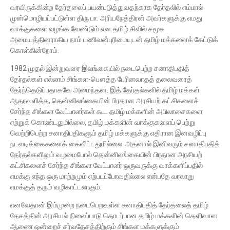
வரவிருக்கின்ற தேர்தலைப் பயன்படுத்துவதற்காக தேர்தலில் எம்மால்
முன்மொழியப்பட்டுள்ள திரு பா. அரியநேத்திரன் அவர்களுக்கு எமது
வாக்குகளை வழங்க வேண்டும் என தமிழ் சிவில் சமூக
அமையத்தினராகிய நாம் பணிவன்புரிமையுடன் தமிழ் மக்களைக் கேட்டுக்
கொள்கின்றோம்.
1982 முதல் இன்றுவரை இலங்கையில் நடைபெற்ற சனாதிபதித்
தேர்தல்கள் எல்லாம் சிங்கள-பௌத்த பேரினவாதத் தலைவரைத்
தேர்ந்தெடுப்பதாகவே அமைந்தன. இத் தேர்தல்களில் தமிழ் மக்கள்
ஆதரவளித்த, தென்னிலங்கையின் பிரதான அரசியற் கட்சிகளைச்
சேர்ந்த சிங்கள வேட்பாளர்கள் கூட தமிழ் மக்களின் அபிலாசைகளை
ஏற்றுக் கொண்டதுமில்லை, தமிழ் மக்களின் வாக்குகளைப் பெற்று
வெற்றிபெற்ற சனாதிபதிகளும் தமிழ் மக்களுக்கு எதிரான இனவழிப்பு
நடவடிக்கைகளைக் கைவிட்டதுமில்லை. அதனால் இனிவரும் சனாதிபதித்
தேர்தல்களிலும் வழமைபோல் தென்னிலங்கையின் பிரதான அரசியற்
கட்சிகளைச் சேர்ந்த சிங்கள வேட்பாளர் ஒருவருக்கு வாக்களிப்பதில்
எமக்கு எந்த ஒரு மாற்றமும் ஏற்படப்போவதில்லை என்பதே வரலாறு
எமக்குத் தரும் வழிகாட்டலாகும்.
எனவேதான் இம்முறை நடைபெறவுள்ள சனாதிபதித் தேர்தலைத் தமிழ்
தேசத்தின் அரசியல் நிலைப்பாடு தொடர்பான தமிழ் மக்களின் தெளிவான
ஆணை ஒன்றைச் சர்வதேசத்திற்கும் சிங்கள மக்களுக்கும்