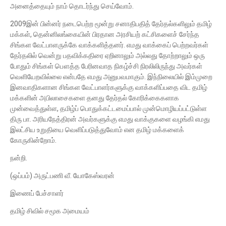
அனைத்தையும் நாம் தொடர்ந்து செய்வோம்.
2009இன் பின்னர் நடைபெற்ற மூன்று சனாதிபதித் தேர்தல்களிலும் தமிழ்
மக்கள், தென்னிலங்கையின் பிரதான அரசியற் கட்சிகளைச் சேர்ந்த
சிங்கள வேட்பாளருக்கே வாக்களித்தனர். எமது வாக்கைப் பெற்றவர்கள்
தேர்தலில் வென்று பதவிக்கதிரை ஏறினாலும் அல்லது தோற்றாலும் ஒரு
போதும் சிங்கள் பௌத்த பேரினவாத நிகழ்ச்சி நிரலிலிருந்து அவர்கள்
வெளியேறவில்லை என்பதே எமது அனுபவமாகும். இந்நிலையில் இம்முறை
இனவாதிகளான சிங்கள வேட்பாளர்களுக்கு வாக்களிப்பதை விட தமிழ்
மக்களின் அபிலாசைகளை தனது தேர்தல் கோரிக்கைகளாக
முன்வைத்துள்ள, தமிழ்ப் பொதுக்கட்டமைப்பால் முன்மொழியப்பட்டுள்ள
திரு பா. அரியநேத்திரன் அவர்களுக்கு எமது வாக்குகளை வழங்கி எமது
இலட்சிய உறுதியை வெளிப்படுத்துவோம் என தமிழ் மக்களைக்
கோருகின்றோம்.
நன்றி.
(ஒப்பம்) அருட்பணி வீ. யோகேஸ்வரன்
இணைப் பேச்சாளர்
தமிழ் சிவில் சமூக அமையம்