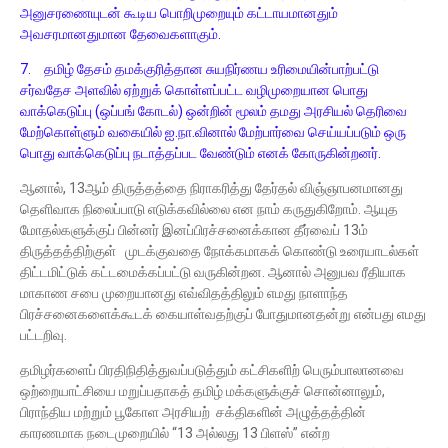
அனுசரணையுடன் கூடிய பொறிமுறையும் கட்டாயமானதும்
அவசரமானதுமான தேவைகளாகும்.
7.
தமிழ் தேசம் தமக்குரித்தான சுயநிர்ணய உரிமையின்பாற்பட்டு
சர்வதேச அளவில் ஏற்றுக் கொள்ளப்பட்ட வழிமுறையான பொது
வாக்கெடுப்பு (ஒப்பங் கோடல்) ஒன்றின் மூலம் தமது அரசியல் தெரிவை
மேற்கொள்ளும் வகையில் ஐ.நா.வினால் மேற்பார்வை செய்யப்படும் ஒரு
பொது வாக்கெடுப்பு நடாத்தப்பட வேண்டும் எனக் கோருகின்றனர்.
ஆனால், 13ஆம் திருத்தத்தை நிராகரித்து தேர்தல் விஞ்ஞாபனமானது
தெளிவாக நிலைப்பாடு எடுக்கவில்லை என நாம் கருதுகிறோம். ஆயுத
மோதல்களுக்குப் பின்னர் இனப்பிரச்சனைக்கான தீர்வைப் 13ம்
திருத்தத்திற்குள் முடக்குவதை நோக்கமாகக் கொண்டு உரையாடல்கள்
திட்டமிட்டுக் கட்டமைக்கப்பட்டு வருகின்றன. ஆனால் அனுபவ ரீதியாக
மாகாண சபை முறையானது எவ்விதத்திலும் எமது நாளாந்த
பிரச்சனைகளைக்கூடக் கையாள்வதற்குப் போதுமானதன்று என்பது எமது
பட்டறிவு.
தமிழர்களைப் பிரதிநிதித்துவப்படுத்தும் கட்சிகளிற் பெரும்பாலானவை
ஒற்றையாட்சியை மறுப்பதாகத் தமிழ் மக்களுக்குச் சொன்னாலும்,
பிராந்திய மற்றும் பூகோள அரசியற் சக்திகளின் அழுத்தத்தின்
காரணமாக நடைமுறையில் “13 அல்லது 13 பிளஸ்” என்ற