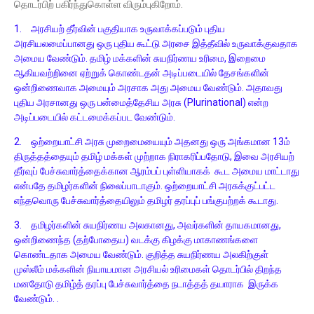
தொடர்பிற் பகிர்ந்துகொள்ள விரும்புகிறோம்.
1.
அரசியற் தீர்வின் பகுதியாக உருவாக்கப்படும் புதிய
அரசியலமைப்பானது ஒரு புதிய கூட்டு அரசை இத்தீவில் உருவாக்குவதாக
அமைய வேண்டும். தமிழ் மக்களின் சுயநிர்ணய உரிமை, இறைமை
ஆகியவற்றினை ஏற்றுக் கொண்டதன் அடிப்படையில் தேசங்களின்
ஒன்றிணைவாக அமையும் அரசாக அது அமைய வேண்டும். அதாவது
புதிய அரசானது ஒரு பன்மைத்தேசிய அரசு (Plurinational) என்ற
அடிப்படையில் கட்டமைக்கப்பட வேண்டும்.
2.
ஒற்றையாட்சி அரசு முறைமையையும் அதனது ஒரு அங்கமான 13ம்
திருத்தத்தையும் தமிழ் மக்கள் முற்றாக நிராகரிப்பதோடு, இவை அரசியற்
தீர்வுப் பேச்சுவார்த்தைக்கான ஆரம்பப் புள்ளியாகக் கூட அமைய மாட்டாது
என்பதே தமிழர்களின் நிலைப்பாடாகும். ஒற்றையாட்சி அரசுக்குட்பட்ட
எந்தவொரு பேச்சுவார்த்தையிலும் தமிழர் தரப்புப் பங்குபற்றக் கூடாது.
3.
தமிழர்களின் சுயநிர்ணய அலகானது, அவர்களின் தாயகமானது,
ஒன்றிணைந்த (தற்போதைய) வடக்கு கிழக்கு மாகாணங்களை
கொண்டதாக அமைய வேண்டும். குறித்த சுயநிர்ணய அலகிற்குள்
முஸ்லீம் மக்களின் நியாயமான அரசியல் உரிமைகள் தொடர்பில் திறந்த
மனதோடு தமிழ்த் தரப்பு பேச்சுவார்த்தை நடாத்தத் தயாராக இருக்க
வேண்டும். .