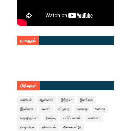
முகநூல்
பிரிவுகள்
அரசியல்
ஆன்மீகம்
இந்தியா
இலங்கை
இலங்கை.
உலகம்
கட்டுரை
கவிதை
சினிமா
தொழிநுட்பம்
நிகழ்வு
யாழ்ப்பாணம்
வணிகம்
வாழ்வியல்
விவசாயம்
விளையாட்டு