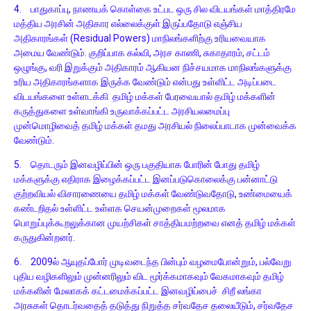
4.
பாதுகாப்பு, நாணயக் கொள்கை உட்பட ஒரு சில விடயங்கள் மாத்திரமே
மத்திய அரசின் அதிகார எல்லைக்குள் இருப்பதோடு எஞ்சிய
அதிகாரங்கள் (Residual Powers) மாநிலங்களிற்கு உரியவையாக
அமைய வேண்டும். குறிப்பாக கல்வி, அரச காணி, சுகாதாரம், சட்டம்
ஒழுங்கு, வரி இறுக்கும் அதிகாரம் ஆகியன நிச்சயமாக மாநிலங்களுக்கு
உரிய அதிகாரங்களாக இருக்க வேண்டும் என்பது உள்ளிட்ட அடிப்படை
விடயங்களை உள்ளடக்கி தமிழ் மக்கள் பேரவையால் தமிழ் மக்களின்
கருத்துகளை உள்வாங்கி உருவாக்கப்பட்ட அரசியலமைப்பு
முன்மொழிவைத் தமிழ் மக்கள் தமது அரசியல் நிலைப்பாடாக முன்வைக்க
வேண்டும்.
5.
தொடரும் இனவழிப்பின் ஒரு பகுதியாக போரின் போது தமிழ்
மக்களுக்கு எதிராக இழைக்கப்பட்ட இனப்படுகொலைக்கு பன்னாட்டு
குற்றவியல் விசாரணையை தமிழ் மக்கள் வேண்டுவதோடு, உண்மையைக்
கண்டறிதல் உள்ளிட்ட உள்ளக செயன்முறைகள் மூலமாக
பொறுப்புக்கூறலுக்கான முயற்சிகள் சாத்தியமற்றவை எனத் தமிழ் மக்கள்
கருதுகின்றனர்.
6.
2009ல் ஆயுதப்போர் முடிவடைந்த பின்பும் வழமைபோன்றும், பல்வேறு
புதிய வழிகளிலும் முன்னரிலும் விட மூர்க்கமாகவும் வேகமாகவும் தமிழ்
மக்களின் மேலாகக் கட்டமைக்கப்பட்ட இனவழிப்பைச் சிறீ லங்கா
அரசுகள் தொடர்வதைத் தடுத்து நிறுத்த சர்வதேச தலையீடும், சர்வதேச