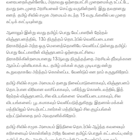
வரையறைக்குள்ளேயே, அதாவது ஒற்றையாட்சி முறைமைக்கு உட்பட்டே,
தமது நடைமுறை அரசியலைச் செய்து வருகின்றனர். இது தவறானது
எனத் தமிழ் சிவில் சமூக அமையம் கடந்த 15 வருடங்களில் பல முறை
சுட்டிக் காட்டியுள்ளது.
ஆனாலும் இன்று எமது தமிழ்ப் பொது வேட்பாளரின் தேர்தல்
விஞ்ஞாபனத்தில், 13ம் திருத்தம் தொடர்பில் வெளிப்படையான
நிராகரித்தல் அற்ற ஒரு மௌனத்தொனியே வெளிப்பட்டுள்ளது.தமிழ்ப்
பொது வேட்பாளரின் விஞ்ஞாபனம் ஒற்றையாட்சியை
நிராகரிக்கின்றமையானது 13ஆவது திருத்தத்தை அரசியல் தீர்வுக்கான
ஆரம்பப் புள்ளியாகக் கூட தமிழ் மக்கள் கருத முடியாது என்று
கூறுவதாகவே அர்த்தம் கொள்ளப்பட வேண்டும் என நாம் கருதுகிறோம்.
தமிழ் சிவில் சமூக அமையம் தனது நிலைப்பாடுகளாகவும், விஞ்ஞாபனம்
தொடர்பான விரிவான வாசிப்பாகவும், பகிர்ந்து கொண்டவற்றில், இத்
தேர்தல் விஞ்ஞாபனம், சில விடயங்களை வெளிப்படையாகவும், சில
விடயங்களைப் பூடகமாகவும் வெளிப்படுத்துகிறது. இதனால் மக்கள்
மத்தியிலும் செயற்பாட்டாளர்கள் மத்தியிலும் சில குழப்பங்கள்
ஏற்பட்டுள்ளதை நாம் அவதானிக்கிறோம்.
தமிழ் சிவில் சமூக அமையம் இந்நிலை தொடர்பில் ஆழ்ந்த கவலையும்
கரிசனையும் கொள்கின்ற அதே வேளை தமிழ்ப் பொதுக் கட்டமைப்பு என்ற
தமிழ்த் தேசிய அரசியல் முயற்சி வெற்றி பெற வேண்டும் என நாம்