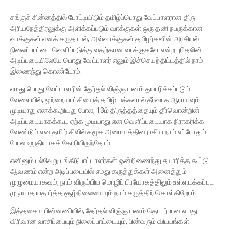
சங்குச் சின்னத்தில் போட்டியிடும் தமிழ்ப்பொது வேட்பாளரான திரு
அரியநேத்திரனுக்கு அளிக்கப்படும் வாக்குகள் ஒரு தனி நபருக்கான
வாக்குகள் எனக் கருதாமல், அவ்வாக்குகள் தமிழர்களின் அரசியல்
நிலைப்பாட்டை வெளிப்படுத்துவதற்கான வாக்குகளே என்ற புரிதலின்
அடிப்படையிலேயே பொது வேட்பாளர் எனும் இச்செயற்திட்டத்தில் நாம்
இணைந்து கொண்டோம்.
எமது பொது வேட்பாளரின் தேர்தல் விஞ்ஞாபனம் தயாரிக்கப்படும்
வேளையில், ஒற்றையாட்சியைத் தமிழ் மக்களால் தீர்வாக ஆராயவும்
முடியாது எனக்கூறியது போல, 13ம் திருத்தத்தையும் தீர்வொன்றின்
அடிப்படையாகக்கூட ஏற்க முடியாது என வெளிப்படையாக நிராகரிக்க
வேண்டும் என தமிழ் சிவில் சமூக அமையத்தினராகிய நாம் எப்போதும்
போல உறுதியாகக் கோரியிருந்தோம்.
எனினும் பல்வேறு பங்கீடுபாட்டாளர்கள் ஒன்றிணைந்து தயாரித்த கூட்டு
ஆவணம் என்ற அடிப்படையில் எமது கருத்துக்கள் அனைத்தும்
முழுமையாகவும், நாம் விரும்பிய மொழிப் பிரயோகத்திலும் உள்ளடக்கப்பட
முடியாத யதார்த்த சூழ்நிலையையும் நாம் கருத்திற் கொள்கிறோம்.
இத்தகைய பின்னணியில், தேர்தல் விஞ்ஞாபனம் தொடர்பான எமது
விரிவான வாசிப்பையும் நிலைப்பாட்டையும், பின்வரும் விடயங்கள்