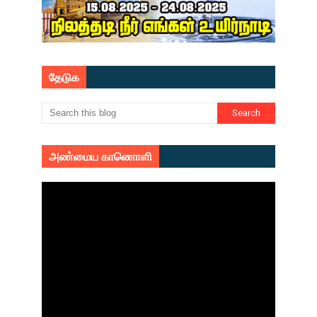
தேடுக
அண்மைய காணொளி