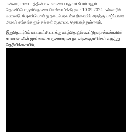
மன்னார் மாவட்டத்தின் வளங்களை பாதுகாப்போம் எனும்
தொனிப்பொருளில் நாளை செவ்வாய்க்கிழமை 10.09.2024 மன்னாரில்
அமைதிப் பேரணியொன்று நடைபெறவுள்ள நிலையில் அதற்கு யாழ்ப்பாண
மீனவர் சங்கங்களும் தங்கள் ஆதரவை தெரிவித்துள்ளனர்.
இதுதொடர்பில் வடமராட்சி வடக்கு கடற்தொழில் கூட்டுறவு சங்கங்களின்
சமாசங்களின் முன்னாள் உபதலைவரான நா. வர்ணகுலசிங்கம் கருத்து
தெரிவிக்கையில்,