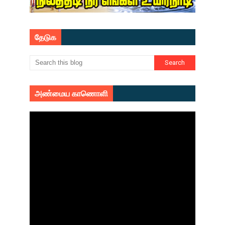
தேடுக
அண்மைய காணொளி