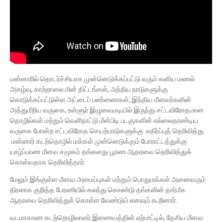
மன்னாரில் தொடர்ச்சியாக முன்னெடுக்கப்பட்டு வரும் கனிய மணல்
அகழ்வு, காற்றாலை மின் திட்டங்கள், அந்நிய நாடுகளுக்கு
கொடுக்கப்பட்டுள்ள அட்டைப் பண்ணைகள், இந்திய மீனவர்களின்
அத்துமீறிய வருகை, உள்ளூர் இழுவைமடியில் இருந்து சட்டவிரோதமான
தொழில்கள் மற்றும் வெளிநாட்டு மீன்பிடி படகுகளின் எல்லைதாண்டிய
வருகை போன்ற சட்டவிரோத செயற்பாடுகளுக்கு எதிர்ப்புத் தெரிவித்து
மன்னார் கடற்தொழில் மக்கள் முன்னெடுக்கும் போராட்டத்துக்கு
யாழ்ப்பாண மீனவ சமூகம் தங்களது பூரண ஆதரவை தெரிவித்துக்
கொள்வதாக தெரிவித்தார்.
மேலும் இங்குள்ள மீனவ அமைப்புகள் மற்றும் பொதுமக்கள் அனைவரும்
திரளாக குறித்த பேரணியில் கலந்து கொண்டு தங்களின் தார்மீக
ஆதரவை தெரிவித்துக் கொள்ள வேண்டும் எனவும் கூறினார்.
வடமாகாண கடற்றொழிலாளர் இணையத்தின் ஏற்பாட்டில், தேசிய மீனவ