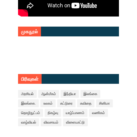
முகநூல்
பிரிவுகள்
அரசியல்
ஆன்மீகம்
இந்தியா
இலங்கை
இலங்கை.
உலகம்
கட்டுரை
கவிதை
சினிமா
தொழிநுட்பம்
நிகழ்வு
யாழ்ப்பாணம்
வணிகம்
வாழ்வியல்
விவசாயம்
விளையாட்டு