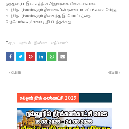
ஒத்துழைப்பு இயக்கத்தின் அனுசரணையில் வடமாகாண
கடற்தொழிலாளர்களும் இலங்கையின் ஏனைய மாவட்டங்களை சேர்ந்த
கடற்தொழிலாளர்களும் இணைந்து இப்போராட்டத்தை
மேற்கொள்ளவுள்ளமை குறிப்பிடத்தக்கது.
Tags:
அரசியல்
இலங்கை
யாழ்ப்பாணம்
OLDER
NEWER
நல்லூர் நீர்க் கண்காட்சி 2025