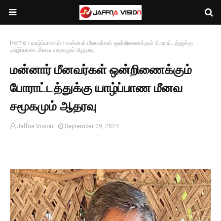
Home
யாழ்ப்பாணம்
மன்னார் மீனவர்கள் ஒன்றிணைக்கும் போராட்டத்துக்கு
யாழ்ப்பாண மீனவ சமூகமும் ஆதரவு
மன்னார் மீனவர்கள் ஒன்றிணைக்கும்
போராட்டத்துக்கு யாழ்ப்பாண மீனவ
சமூகமும் ஆதரவு
Jaffna Vision
September 09, 2024