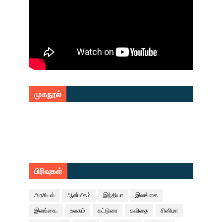
முகநூல்
பிரிவுகள்
அரசியல்
ஆன்மீகம்
இந்தியா
இலங்கை
இலங்கை.
உலகம்
கட்டுரை
கவிதை
சினிமா