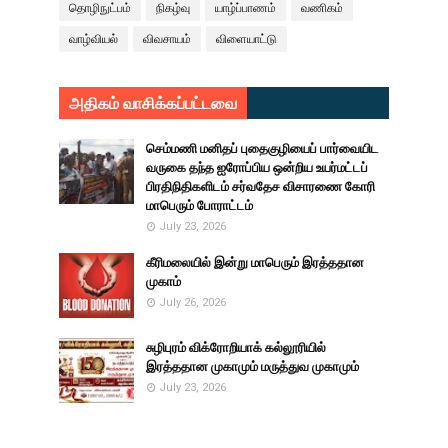
தொழிநுட்பம்
நிகழ்வு
யாழ்ப்பாணம்
வணிகம்
வாழ்வியல்
விவசாயம்
விளையாட்டு
அதிகம் வாசிக்கப்பட்டவை
செம்மணி மனிதப் புதைகுழியைப் பார்வையிட
வருகை தந்த ஐரோப்பிய ஒன்றிய உயர்மட்டப்
பிரதிநிதிகளிடம் சர்வதேச விசாரணை கோரி
மாபெரும் போராட்டம்
July 23, 2026
கீரிமலையில் இன்று மாபெரும் இரத்ததான
முகாம்
July 26, 2026
சுழிபுரம் விக்ரோறியாக் கல்லூரியில்
இரத்ததான முகாமும் மருத்துவ முகாமும்
July 23, 2026