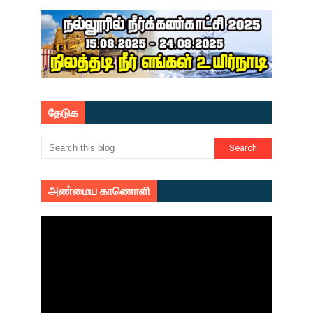
தேடுக
அண்மைய காணொளி