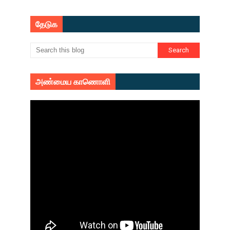
தேடுக
அண்மைய காணொளி