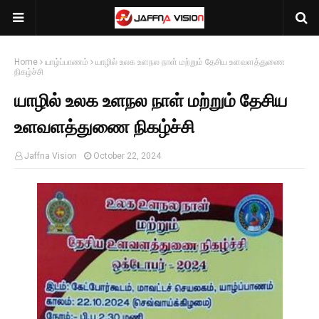
Home
யாழ்ப்பாணம்
யாழில் உலக உளநல நாள் மற்றும் தேசிய உளவளத்துணை
நிகழ்ச்சி
யாழில் உலக உளநல நாள் மற்றும் தேசிய
உளவளத்துணை நிகழ்ச்சி
Jaffna Vision
October 22, 2024