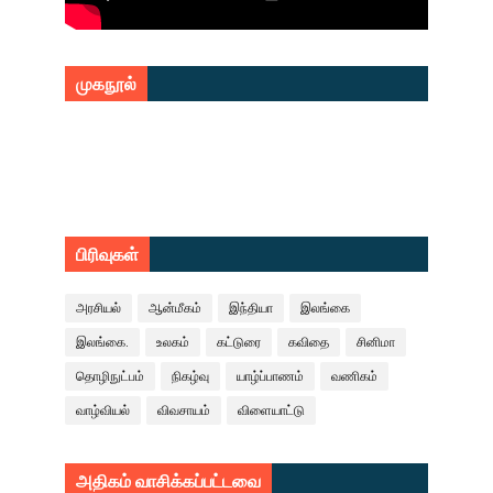
முகநூல்
பிரிவுகள்
அரசியல்
ஆன்மீகம்
இந்தியா
இலங்கை
இலங்கை.
உலகம்
கட்டுரை
கவிதை
சினிமா
தொழிநுட்பம்
நிகழ்வு
யாழ்ப்பாணம்
வணிகம்
வாழ்வியல்
விவசாயம்
விளையாட்டு
அதிகம் வாசிக்கப்பட்டவை