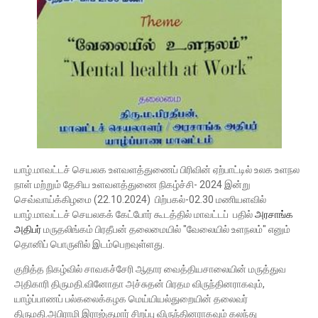
யாழ்.மாவட்டச் செயலக உளவளத்துணைப் பிரிவின் ஏற்பாட்
டில் உலக உளநல
நாள் மற்றும் தேசிய உளவளத்துணை நிகழ்ச்சி- 2024 இன்று
செவ்வாய்க்கிழமை (22.10.2024) பிற்பகல்-02.30 மணியளவில்
யாழ்.மாவட்டச் செயலகக் கேட்போர் கூடத்தில் மாவட்டப் பதில்
அரசாங்க
அதிபர்
மருதலிங்கம் பிரதீபன் தலைமையில் "வேலையில் உளநலம்" எனும்
தொனிப் பொருளில் இடம்பெறவுள்ளது.
குறித்த நிகழ்வில் சாவகச்சேரி ஆதார வைத்தியசாலையின் மருத்துவ
அதிகாரி திருமதி.வினோதா அச்சுதன் பிரதம விருந்தினராகவும்,
யாழ்ப்பாணப் பல்கலைக்கழக மெய்யியல்துறையின் தலைவர்
திருமதி.அபிராமி இராஜ்குமார் சிறப்பு விருந்தினராகவும் கலந்து