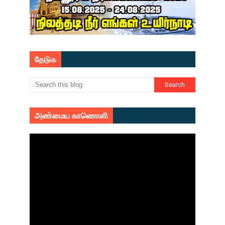
தேடுக
அண்மைய காணொளி