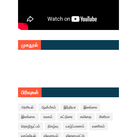
முகநூல்
பிரிவுகள்
அரசியல்
ஆன்மீகம்
இந்தியா
இலங்கை
இலங்கை.
உலகம்
கட்டுரை
கவிதை
சினிமா
தொழிநுட்பம்
நிகழ்வு
யாழ்ப்பாணம்
வணிகம்
வாழ்வியல்
விவசாயம்
விளையாட்டு