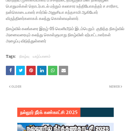
பிராந்திய முகாமையாளர் ம.சசிதரன், தமிழருவி மின் நாளிதழின்
பொதுமக்கள் தொடர்பாடல் மற்றும் கலாசார உத்தியோகத்தர் ச.சாரிசா,
நன்கொடையாளர் சார்பில் அனுசியா கந்தசாமி ஆகியோர்
விருந்தினர்களாகக் கலந்து கொள்ளவுள்ளார்.
நிகழ்வில் கலங்கரை இதழ்-05 வெளியீடும் இடம்பெறும். குறித்த நிகழ்வில்
அனைவரையும் கலந்து கொள்ளுமாறு நிகழ்வின் ஏற்பாட்டாளர்கள்
அழைப்பு விடுத்துள்ளனர்
Tags:
நிகழ்வு
யாழ்ப்பாணம்
OLDER
NEWER
நல்லூர் நீர்க் கண்காட்சி 2025