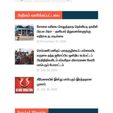
அதிகம் வாசிக்கப்பட்டவை
சோலை வரியை செலுத்தாத நெல்லியடி நகரின்
பிரபல அரச - தனியார் நிறுவனங்களுக்கு
எதிராக நடவடிக்கை
December 31, 2024
செம்மணி மனிதப் புதைகுழியைப் பார்வையிட
வருகை தந்த ஐரோப்பிய ஒன்றிய உயர்மட்டப்
பிரதிநிதிகளிடம் சர்வதேச விசாரணை கோரி
மாபெரும் போராட்டம்
July 23, 2026
கீரிமலையில் இன்று மாபெரும் இரத்ததான
முகாம்
July 26, 2026
Social Plugin