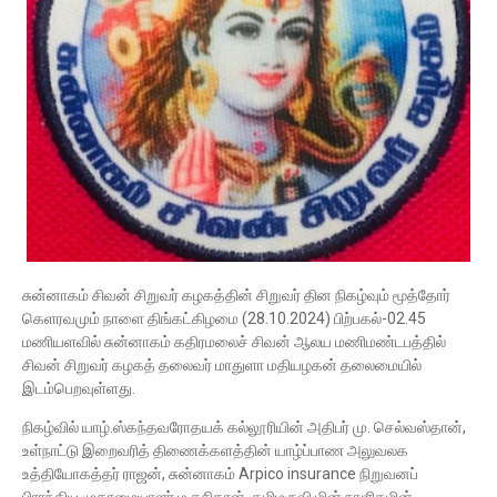
சுன்னாகம் சிவன் சிறுவர் கழகத்தின் சிறுவர் தின நிகழ்வும் மூத்தோர்
கெளரவமும் நாளை திங்கட்கிழமை (28.10.2024) பிற்பகல்-02.45
மணியளவில் சுன்னாகம் கதிரமலைச் சிவன் ஆலய மணிமண்டபத்தில்
சிவன் சிறுவர் கழகத் தலைவர் மாதுளா மதியழகன் தலைமையில்
இடம்பெறவுள்ளது.
நிகழ்வில் யாழ்.ஸ்கந்தவரோதயக் கல்லூரியின் அதிபர் மு. செல்வஸ்தான்,
உள்நாட்டு இறைவரித் திணைக்களத்தின் யாழ்ப்பாண அலுவலக
உத்தியோகத்தர் ராஜன், சுன்னாகம் Arpico insurance நிறுவனப்