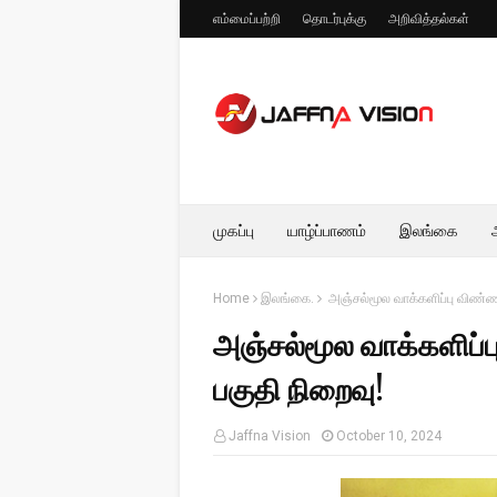
எம்மைப்பற்றி
தொடர்புக்கு
அறிவித்தல்கள்
முகப்பு
யாழ்ப்பாணம்
இலங்கை
Home
இலங்கை.
அஞ்சல்மூல வாக்களிப்பு விண்ணப
அஞ்சல்மூல வாக்களிப்ப
பகுதி நிறைவு!
Jaffna Vision
October 10, 2024