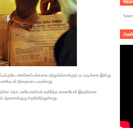
தேட
அண்
ப்புக்குரிய விண்ணப்பங்களை ஏற்றுக்கொள்ளும் நடவடிக்கை இன்று
2 மணியுடன் நிறைவடையவுள்ளது.
்பட்டுள்ள அரச பணியாளர்கள் தவிர்ந்த ஏனையோர் இதற்கென
ல் ஆணைக்குழு தெரிவித்துள்ளது.