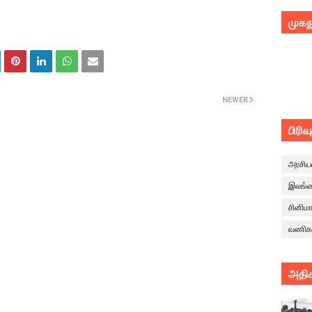
முகந
NEWER
பிரிவ
அரசிய
இலங்
சினிம
வணிக
அதிக