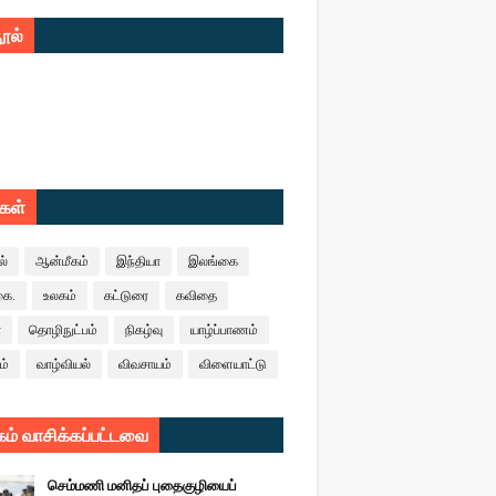
ூல்
ுகள்
ல்
ஆன்மீகம்
இந்தியா
இலங்கை
கை.
உலகம்
கட்டுரை
கவிதை
ா
தொழிநுட்பம்
நிகழ்வு
யாழ்ப்பாணம்
ம்
வாழ்வியல்
விவசாயம்
விளையாட்டு
ம் வாசிக்கப்பட்டவை
செம்மணி மனிதப் புதைகுழியைப்