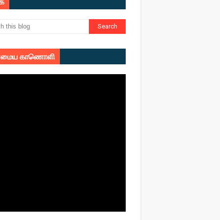
ுக
மைய காணொளி