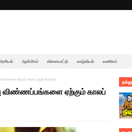
அரசியல்
ஆன்மீகம்
விளையாட்டு
வாழ்வியல்
வணிகம்
்பங்களை ஏற்கும் காலப் பகுதி நிறைவு!
நல்லூ
ு விண்ணப்பங்களை ஏற்கும் காலப்